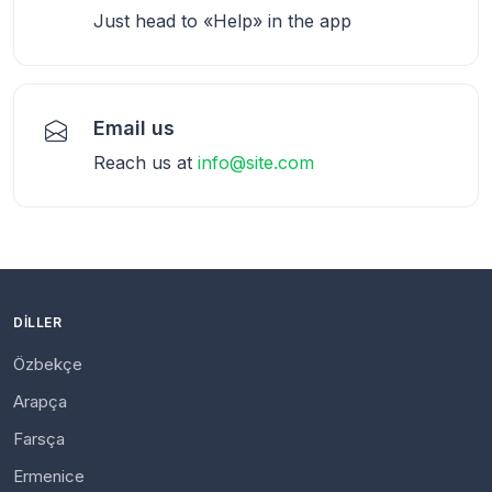
Just head to «Help» in the app
Email us
Reach us at
info@site.com
DILLER
Özbekçe
Arapça
Farsça
Ermenice