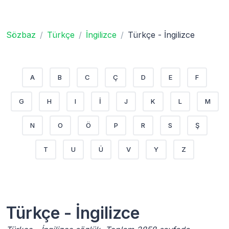
Sözbaz
Türkçe
İngilizce
Türkçe - İngilizce
A
B
C
Ç
D
E
F
G
H
I
İ
J
K
L
M
N
O
Ö
P
R
S
Ş
T
U
Ü
V
Y
Z
Türkçe - İngilizce