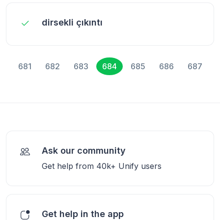
dirsekli çıkıntı
681
682
683
684
685
686
687
Ask our community
Get help from 40k+ Unify users
Get help in the app