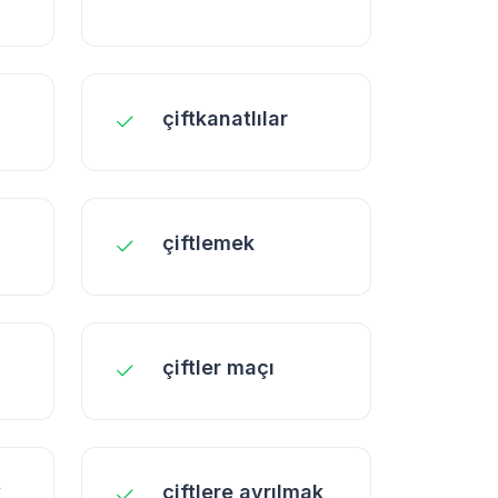
çiftkanatlılar
çiftlemek
çiftler maçı
k
çiftlere ayrılmak