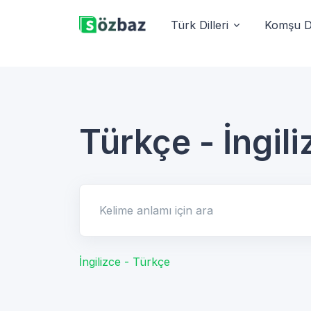
Türk Dilleri
Komşu Di
Türkçe - İngili
Kelime anlamı için ara
İngilizce - Türkçe