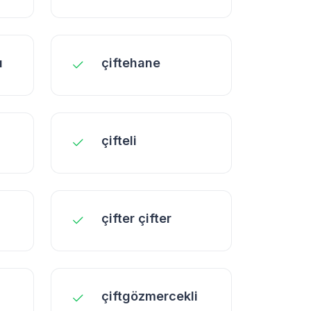
u
çiftehane
çifteli
çifter çifter
çiftgözmercekli