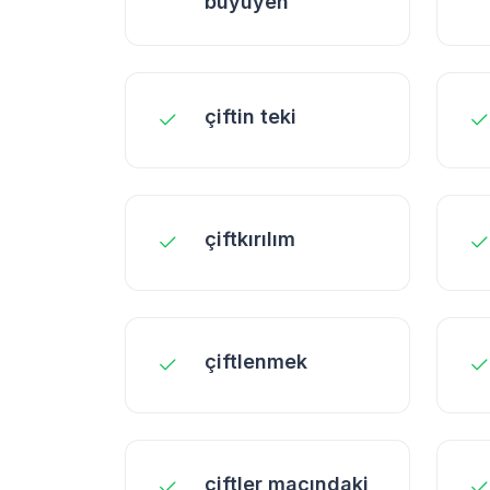
büyüyen
çiftin teki
çiftkırılım
çiftlenmek
çiftler maçındaki