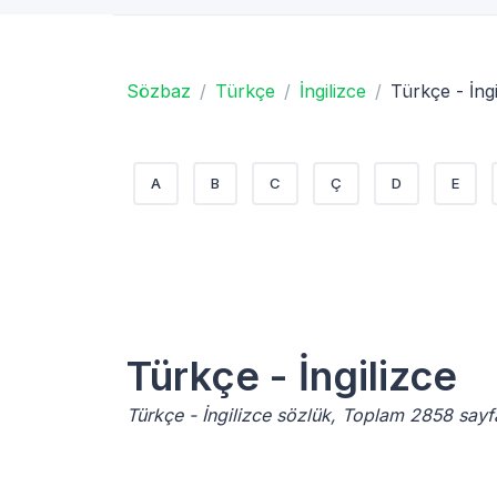
Sözbaz
Türkçe
İngilizce
Türkçe - İngi
A
B
C
Ç
D
E
Türkçe - İngilizce
Türkçe - İngilizce sözlük, Toplam 2858 say