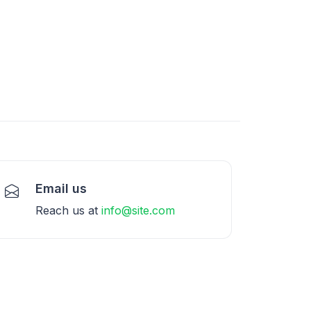
Email us
Reach us at
info@site.com