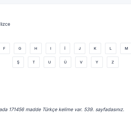
lizce
F
G
H
I
İ
J
K
L
M
Ş
T
U
Ü
V
Y
Z
fada 171456 madde Türkçe kelime var. 539. sayfadasınız.