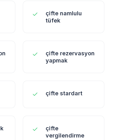
çifte namlulu
tüfek
on
çifte rezervasyon
yapmak
çifte stardart
ık
çifte
vergilendirme