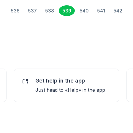
536
537
538
539
540
541
542
Get help in the app
Just head to «Help» in the app