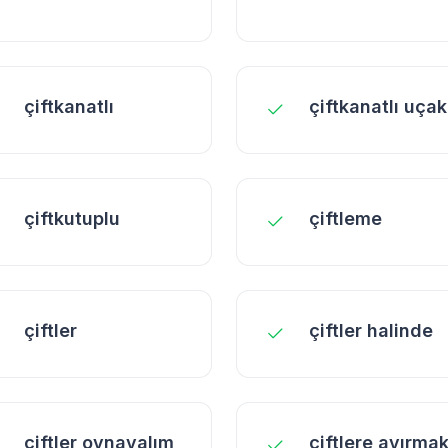
çiftkanatlı
çiftkanatlı uçak
çiftkutuplu
çiftleme
çiftler
çiftler halinde
çiftler oynayalım
çiftlere ayırma