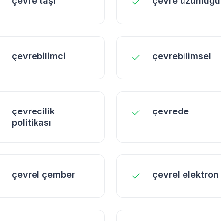
çevre taşı
çevre uzunluğu
çevrebilimci
çevrebilimsel
çevrecilik
çevrede
politikası
çevrel çember
çevrel elektron