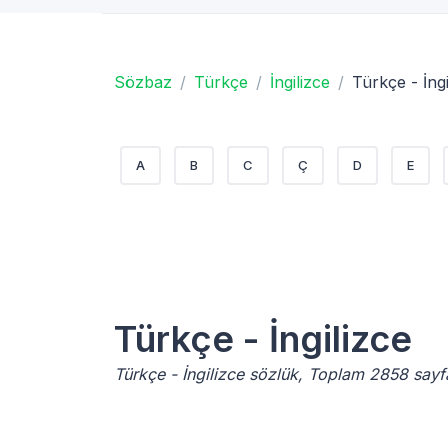
Sözbaz
Türkçe
İngilizce
Türkçe - İngi
A
B
C
Ç
D
E
Türkçe - İngilizce
Türkçe - İngilizce sözlük, Toplam 2858 say