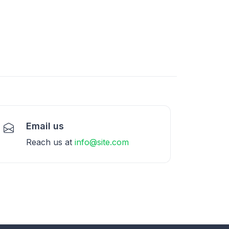
Email us
Reach us at
info@site.com