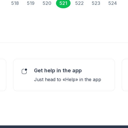
518
519
520
521
522
523
524
Get help in the app
Just head to «Help» in the app