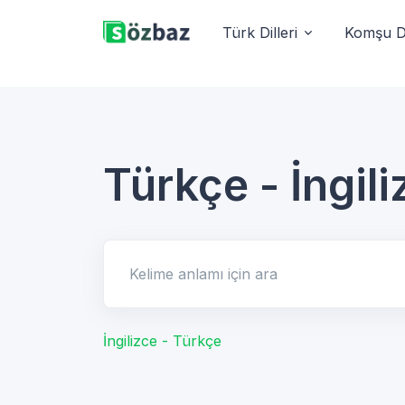
Türk Dilleri
Komşu Di
Türkçe - İngili
Kelime anlamı için ara
İngilizce - Türkçe