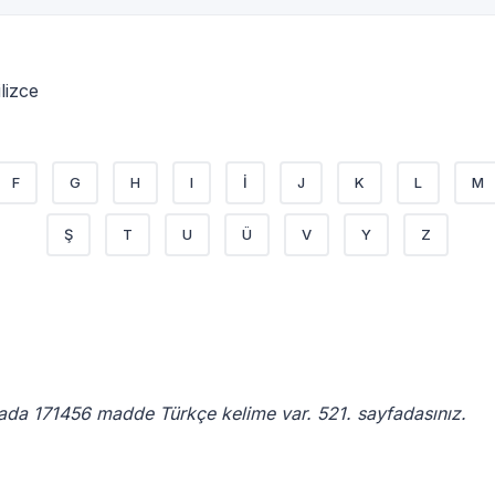
lizce
F
G
H
I
İ
J
K
L
M
Ş
T
U
Ü
V
Y
Z
fada 171456 madde Türkçe kelime var. 521. sayfadasınız.