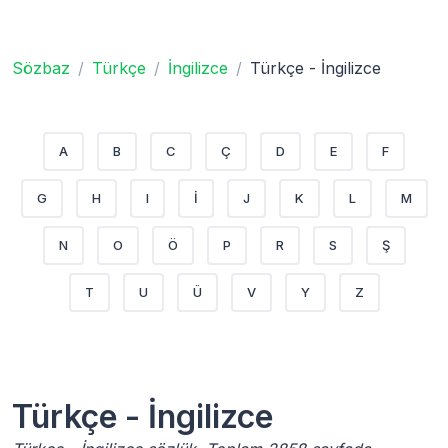
Sözbaz
Türkçe
İngilizce
Türkçe - İngilizce
A
B
C
Ç
D
E
F
G
H
I
İ
J
K
L
M
N
O
Ö
P
R
S
Ş
T
U
Ü
V
Y
Z
Türkçe - İngilizce