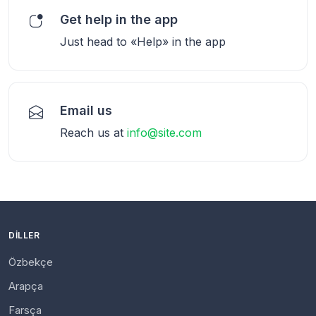
Get help in the app
Just head to «Help» in the app
Email us
Reach us at
info@site.com
DILLER
Özbekçe
Arapça
Farsça