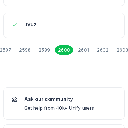
uyuz
2597
2598
2599
2600
2601
2602
260
Ask our community
Get help from 40k+ Unify users