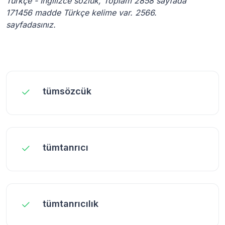
Türkçe - İngilizce sözlük, Toplam 2858 sayfada
171456 madde Türkçe kelime var. 2566.
sayfadasınız.
tümsözcük
tümtanrıcı
tümtanrıcılık