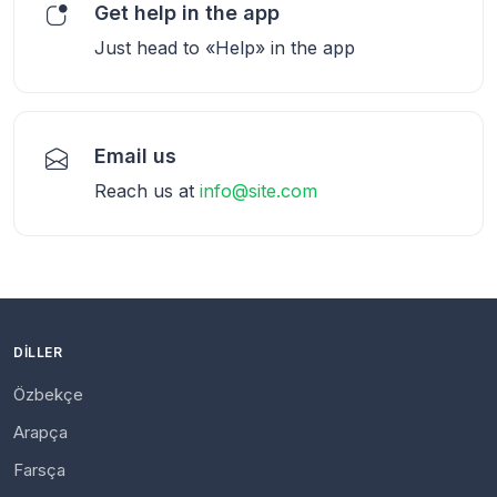
Get help in the app
Just head to «Help» in the app
Email us
Reach us at
info@site.com
DILLER
Özbekçe
Arapça
Farsça