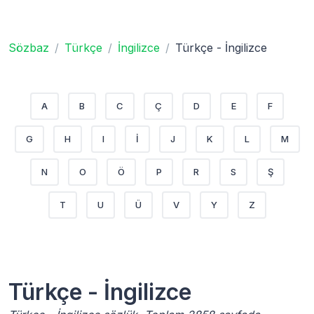
Sözbaz
Türkçe
İngilizce
Türkçe - İngilizce
A
B
C
Ç
D
E
F
G
H
I
İ
J
K
L
M
N
O
Ö
P
R
S
Ş
T
U
Ü
V
Y
Z
Türkçe - İngilizce