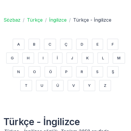
Sözbaz
Türkçe
İngilizce
Türkçe - İngilizce
A
B
C
Ç
D
E
F
G
H
I
İ
J
K
L
M
N
O
Ö
P
R
S
Ş
T
U
Ü
V
Y
Z
Türkçe - İngilizce