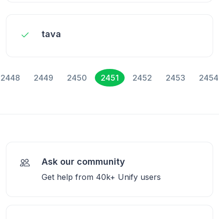
tava
2448
2449
2450
2451
2452
2453
2454
Ask our community
Get help from 40k+ Unify users