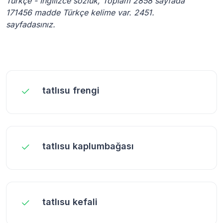
Türkçe - İngilizce sözlük, Toplam 2858 sayfada
171456 madde Türkçe kelime var. 2451.
sayfadasınız.
tatlısu frengi
tatlısu kaplumbağası
tatlısu kefali