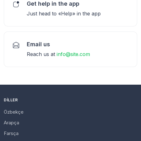
Get help in the app
Just head to «Help» in the app
Email us
Reach us at
info@site.com
DILLER
Özbekçe
Arapça
Farsça