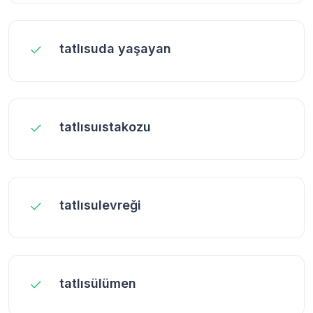
tatlısuda yaşayan
tatlısuıstakozu
tatlısulevreği
tatlısülümen