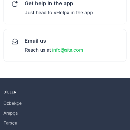
Get help in the app
Just head to «Help» in the app
Email us
Reach us at
info@site.com
DILLER
Özbekçe
Arapça
Farsça