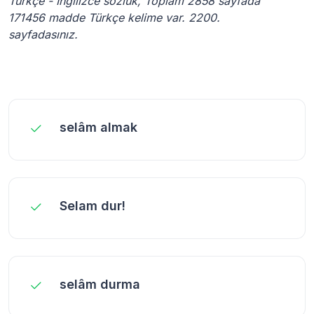
Türkçe - İngilizce sözlük, Toplam 2858 sayfada
171456 madde Türkçe kelime var. 2200.
sayfadasınız.
selâm almak
Selam dur!
selâm durma