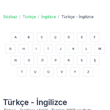
Sözbaz
Türkçe
İngilizce
Türkçe - İngilizce
A
B
C
Ç
D
E
F
G
H
I
İ
J
K
L
M
N
O
Ö
P
R
S
Ş
T
U
Ü
V
Y
Z
Türkçe - İngilizce