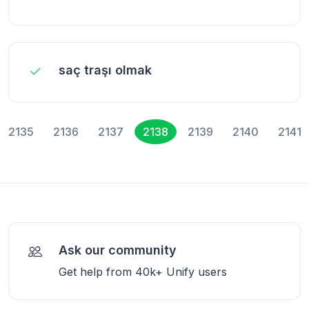
saç traşı olmak
2135
2136
2137
2138
2139
2140
2141
Ask our community
Get help from 40k+ Unify users