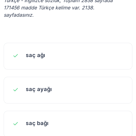
Türkçe - İngilizce sözlük, Toplam 2858 sayfada
171456 madde Türkçe kelime var. 2138.
sayfadasınız.
saç ağı
saç ayağı
saç bağı