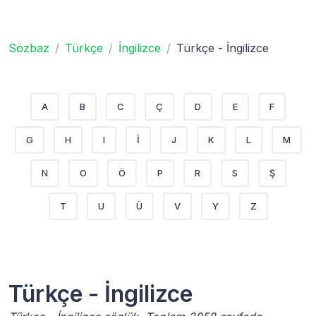
Sözbaz
Türkçe
İngilizce
Türkçe - İngilizce
A
B
C
Ç
D
E
F
G
H
I
İ
J
K
L
M
N
O
Ö
P
R
S
Ş
T
U
Ü
V
Y
Z
Türkçe - İngilizce