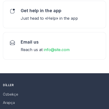
Get help in the app
Just head to «Help» in the app
Email us
Reach us at
info@site.com
DILLER
Özbekçe
Arapça