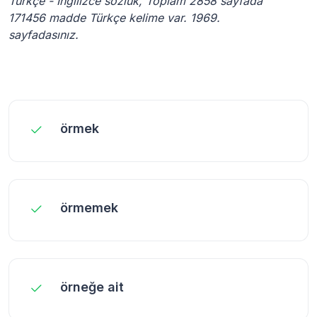
Türkçe - İngilizce sözlük, Toplam 2858 sayfada
171456 madde Türkçe kelime var. 1969.
sayfadasınız.
örmek
örmemek
örneğe ait