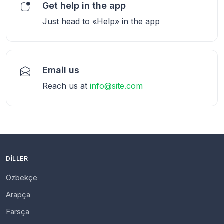
Get help in the app
Just head to «Help» in the app
Email us
Reach us at
info@site.com
DILLER
Özbekçe
Arapça
Farsça