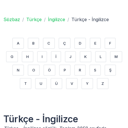
Sözbaz
Türkçe
İngilizce
Türkçe - İngilizce
A
B
C
Ç
D
E
F
G
H
I
İ
J
K
L
M
N
O
Ö
P
R
S
Ş
T
U
Ü
V
Y
Z
Türkçe - İngilizce