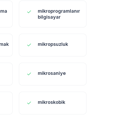
ama
mikroprogramlanır
bilgisayar
rmak
mikropsuzluk
mikrosaniye
mikroskobik