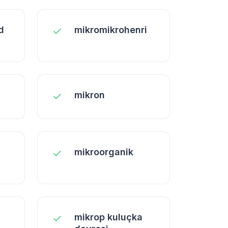
d
mikromikrohenri
mikron
mikroorganik
mikrop kuluçka