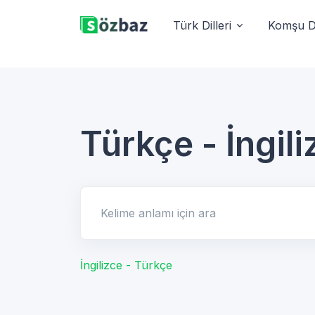
Türk Dilleri
Komşu Di
Türkçe - İngili
Kelime anlamı için ara
İngilizce - Türkçe