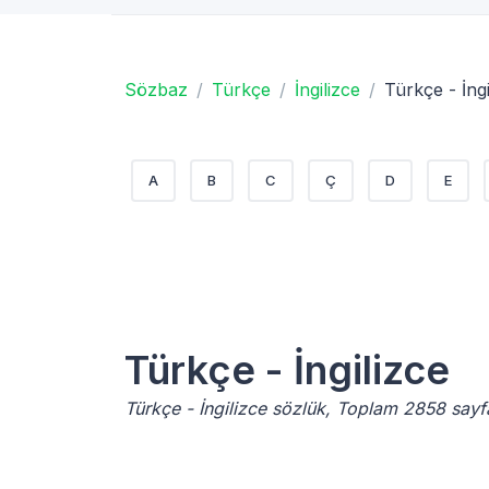
Sözbaz
Türkçe
İngilizce
Türkçe - İngi
A
B
C
Ç
D
E
Türkçe - İngilizce
Türkçe - İngilizce sözlük, Toplam 2858 say