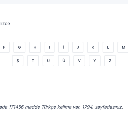
lizce
F
G
H
I
İ
J
K
L
M
Ş
T
U
Ü
V
Y
Z
fada 171456 madde Türkçe kelime var. 1794. sayfadasınız.