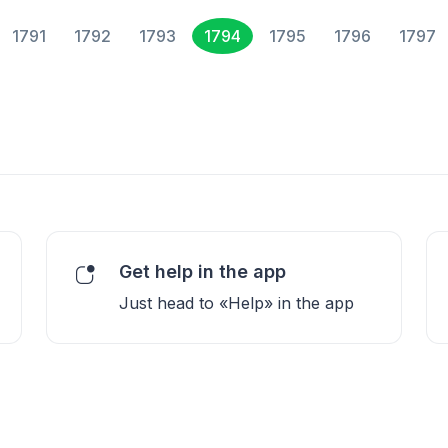
1791
1792
1793
1794
1795
1796
1797
Get help in the app
Just head to «Help» in the app