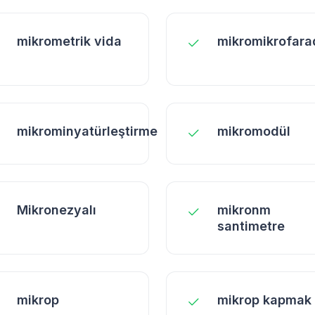
mikrometrik vida
mikromikrofara
mikrominyatürleştirme
mikromodül
Mikronezyalı
mikronm
santimetre
mikrop
mikrop kapmak