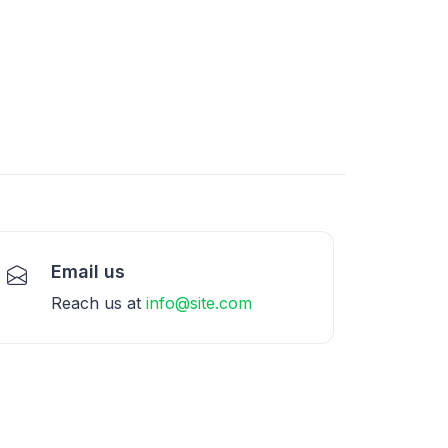
Email us
Reach us at
info@site.com