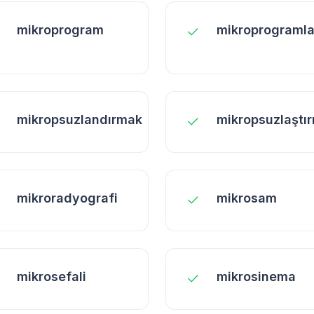
mikroprogram
mikroprograml
mikropsuzlandırmak
mikropsuzlaştı
mikroradyografi
mikrosam
mikrosefali
mikrosinema