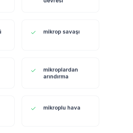
devresi
ü
mikrop savaşı
mikroplardan
arındırma
mikroplu hava