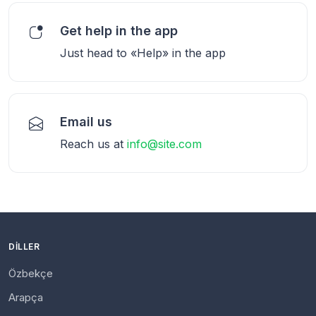
Get help in the app
Just head to «Help» in the app
Email us
Reach us at
info@site.com
DILLER
Özbekçe
Arapça