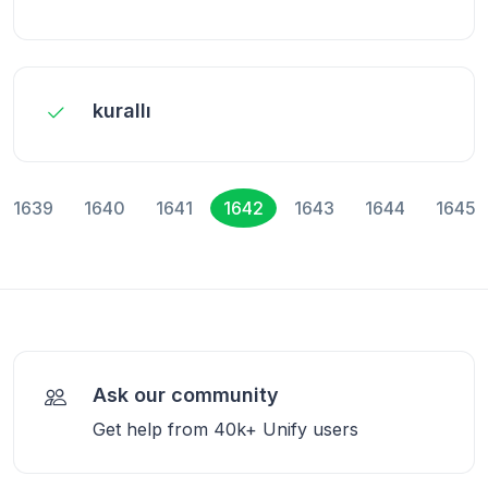
kurallı
1639
1640
1641
1642
1643
1644
1645
Ask our community
Get help from 40k+ Unify users