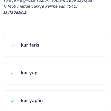
Türkçe - İngilizce sözlük, Toplam 2858 sayfada
171456 madde Türkçe kelime var. 1642.
sayfadasınız.
kur farkı
kur yap
kur yapan