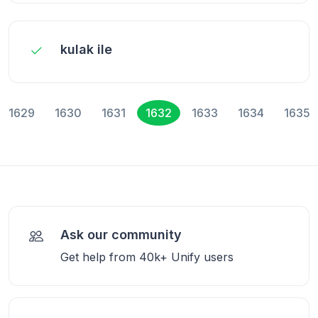
kulak ile
1629
1630
1631
1632
1633
1634
1635
Ask our community
Get help from 40k+ Unify users