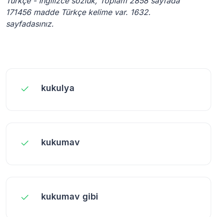
Türkçe - İngilizce sözlük, Toplam 2858 sayfada
171456 madde Türkçe kelime var. 1632.
sayfadasınız.
kukulya
kukumav
kukumav gibi