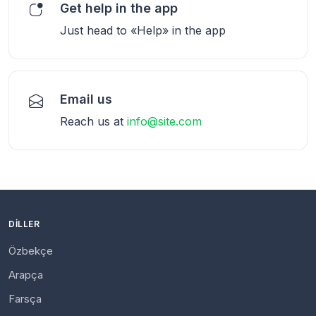
Get help in the app
Just head to «Help» in the app
Email us
Reach us at
info@site.com
DILLER
Özbekçe
Arapça
Farsça