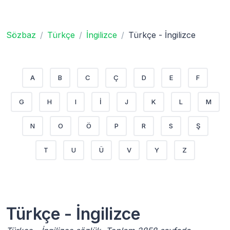
Sözbaz
Türkçe
İngilizce
Türkçe - İngilizce
A
B
C
Ç
D
E
F
G
H
I
İ
J
K
L
M
N
O
Ö
P
R
S
Ş
T
U
Ü
V
Y
Z
Türkçe - İngilizce