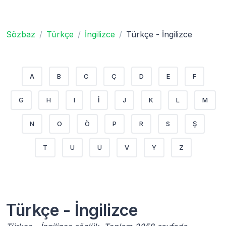
Sözbaz
Türkçe
İngilizce
Türkçe - İngilizce
A
B
C
Ç
D
E
F
G
H
I
İ
J
K
L
M
N
O
Ö
P
R
S
Ş
T
U
Ü
V
Y
Z
Türkçe - İngilizce