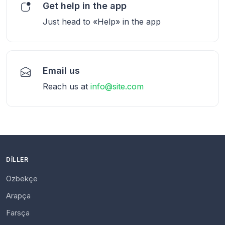
Get help in the app
Just head to «Help» in the app
Email us
Reach us at
info@site.com
DILLER
Özbekçe
Arapça
Farsça