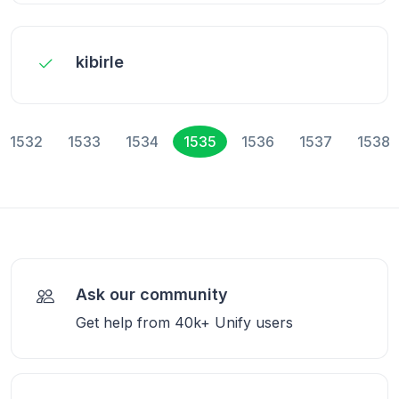
kibirle
1532
1533
1534
1535
1536
1537
1538
Ask our community
Get help from 40k+ Unify users