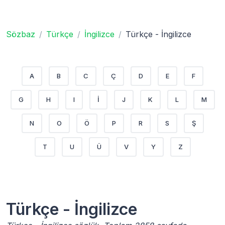
Sözbaz
Türkçe
İngilizce
Türkçe - İngilizce
A
B
C
Ç
D
E
F
G
H
I
İ
J
K
L
M
N
O
Ö
P
R
S
Ş
T
U
Ü
V
Y
Z
Türkçe - İngilizce