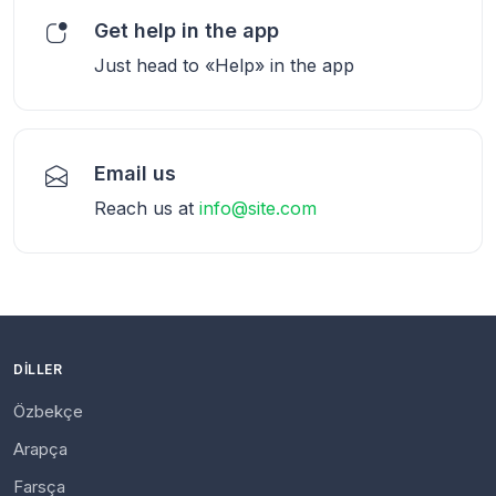
Get help in the app
Just head to «Help» in the app
Email us
Reach us at
info@site.com
DILLER
Özbekçe
Arapça
Farsça