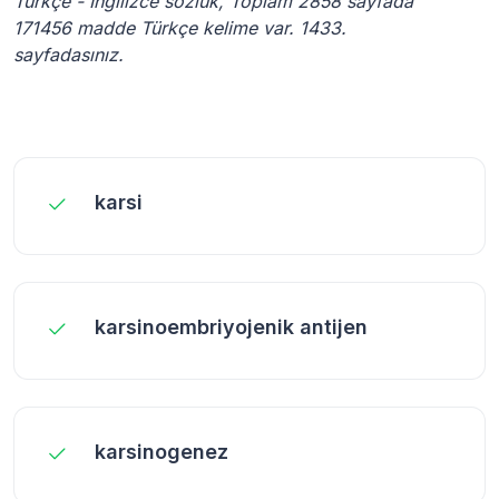
Türkçe - İngilizce sözlük, Toplam 2858 sayfada
171456 madde Türkçe kelime var. 1433.
sayfadasınız.
karsi
karsinoembriyojenik antijen
karsinogenez