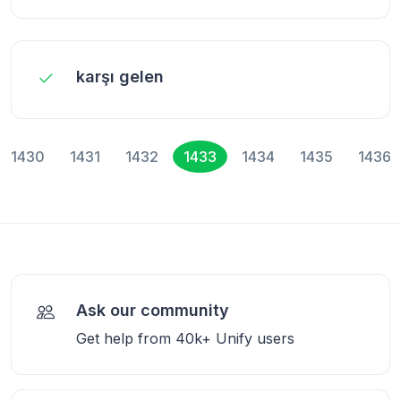
karşı gelen
1430
1431
1432
1433
1434
1435
1436
Ask our community
Get help from 40k+ Unify users