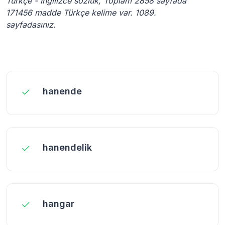
Türkçe - İngilizce sözlük, Toplam 2858 sayfada
171456 madde Türkçe kelime var. 1089.
sayfadasınız.
hanende
hanendelik
hangar