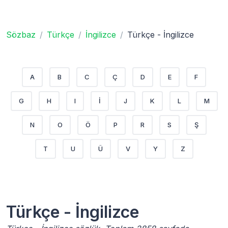
Sözbaz
Türkçe
İngilizce
Türkçe - İngilizce
A
B
C
Ç
D
E
F
G
H
I
İ
J
K
L
M
N
O
Ö
P
R
S
Ş
T
U
Ü
V
Y
Z
Türkçe - İngilizce