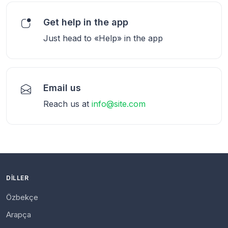
Get help in the app
Just head to «Help» in the app
Email us
Reach us at
info@site.com
DILLER
Özbekçe
Arapça