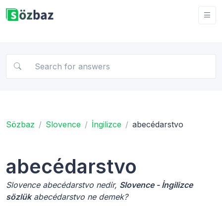
Sözbaz
Slovence
İngilizce
abecédarstvo
abecédarstvo
Slovence abecédarstvo nedir,
Slovence - İngilizce
sözlük
abecédarstvo ne demek?