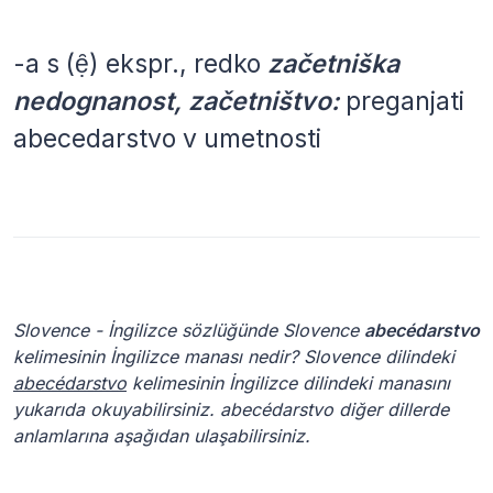
-a
s
(ẹ̑)
ekspr., redko
začetniška
nedognanost, začetništvo:
preganjati
abecedarstvo v umetnosti
Slovence - İngilizce sözlüğünde Slovence
abecédarstvo
kelimesinin İngilizce manası nedir? Slovence dilindeki
abecédarstvo
kelimesinin İngilizce dilindeki manasını
yukarıda okuyabilirsiniz. abecédarstvo diğer dillerde
anlamlarına aşağıdan ulaşabilirsiniz.