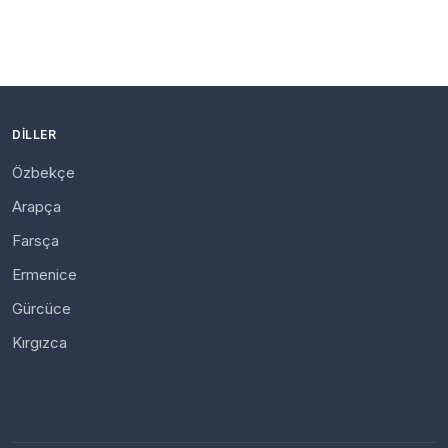
DILLER
Özbekçe
Arapça
Farsça
Ermenice
Gürcüce
Kırgızca