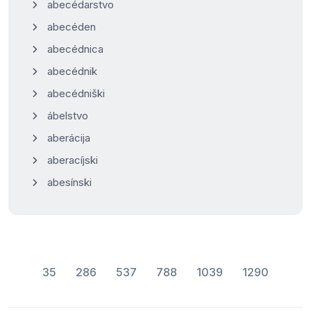
abecédarstvo
abecéden
abecédnica
abecédnik
abecédniški
ábelstvo
aberácija
aberacíjski
abesínski
35
286
537
788
1039
1290