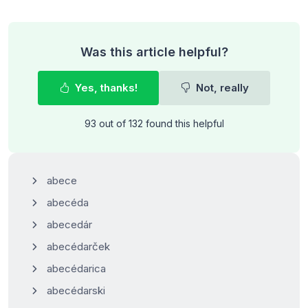
Was this article helpful?
Yes, thanks!
Not, really
93 out of 132 found this helpful
abece
abecéda
abecedár
abecédarček
abecédarica
abecédarski