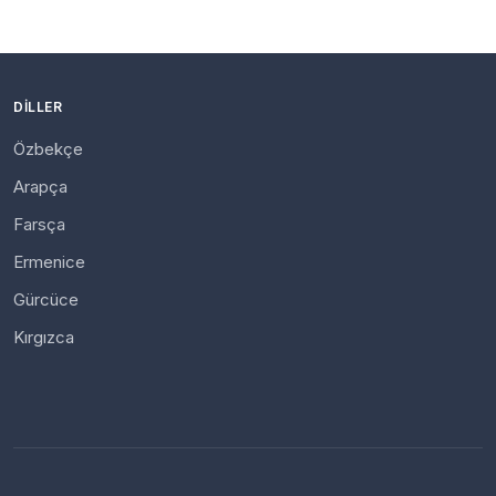
DILLER
Özbekçe
Arapça
Farsça
Ermenice
Gürcüce
Kırgızca