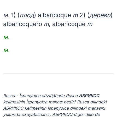
м.
1) (
плод
) albaricoque
m
2) (
дерево
)
albaricoquero
m
, albaricoque
m
м.
м.
Rusca - İspanyolca sözlüğünde Rusca
АБРИКОС
kelimesinin İspanyolca manası nedir? Rusca dilindeki
АБРИКОС
kelimesinin İspanyolca dilindeki manasını
yukarıda okuyabilirsiniz. АБРИКОС diğer dillerde