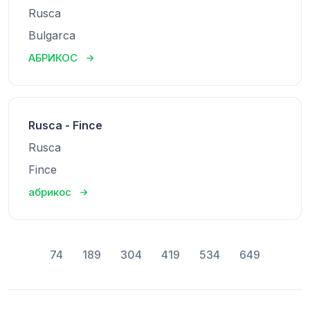
Rusca
Bulgarca
АБРИКОС
Rusca - Fince
Rusca
Fince
абрикос
74
189
304
419
534
649