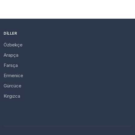
DILLER
Özbekçe
Arapça
Farsça
Ermenice
Gürcüce
Kırgızca