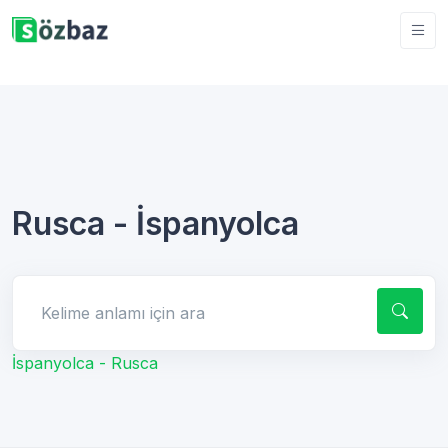
Rusca - İspanyolca
Kelime anlamı için ara
İspanyolca - Rusca