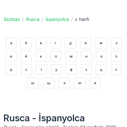
Sözbaz
Rusca
İspanyolca
с harfi
а
б
в
г
д
е
ж
з
и
й
к
л
м
н
о
п
р
с
т
у
ф
х
ц
ч
ш
щ
э
ю
я
Rusca - İspanyolca