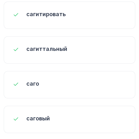
сагитировать
сагиттальный
саго
саговый