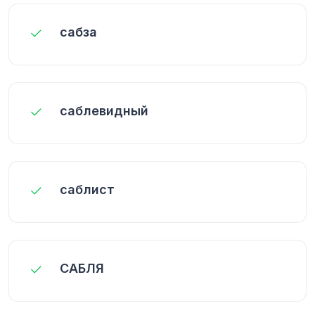
сабза
саблевидный
саблист
САБЛЯ