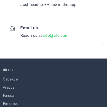
Just head to «Help» in the app
Email us
Reach us at
info@site.com
DILLER
Özbekçe
Arapça
Farsça
Ermenice