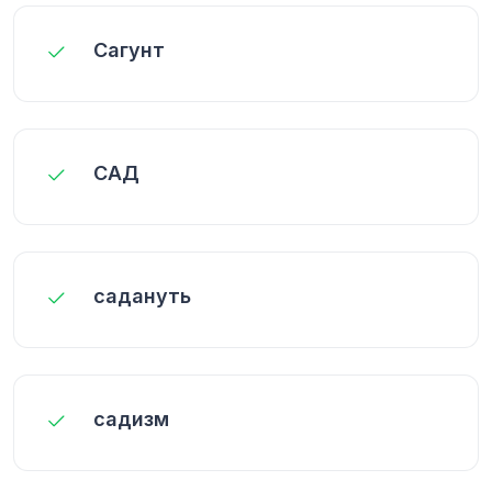
Сагунт
САД
садануть
садизм