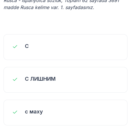
Rusca - İspanyolca sözlük, Toplam 62 sayfada 3691
madde Rusca kelime var. 1. sayfadasınız.
С
С ЛИШНИМ
с маху