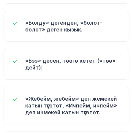
«Болду» дегенден, «болот-
болот» деген кызык.
«Бээ» десең, төөгө кетет («төө»
дейт):
«Жебейм, жебейм» деп жемекей
катын түгөтөт, «Ичпейм, ичпейм»
деп ичмекей катын түгөтөт.