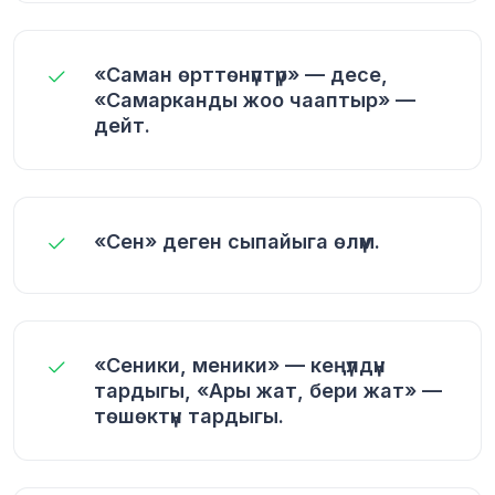
«Саман өрттөнүптүр» — десе,
«Самарканды жоо чааптыр» —
дейт.
«Сен» деген сыпайыга өлүм.
«Сеники, меники» — кеңүлдүн
тардыгы, «Ары жат, бери жат» —
төшөктүн тардыгы.