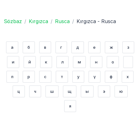
Sözbaz
Kırgızca
Rusca
Kırgızca - Rusca
а
б
в
г
д
е
ж
з
и
й
к
л
м
н
о
п
р
с
т
у
ү
ф
х
ц
ч
ш
щ
ы
э
ю
я