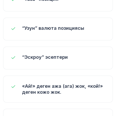
“Узун” валюта позициясы
“Эскроу” эсептери
«Ай!» деген ажа (ага) жок, «кой!»
деген кожо жок.