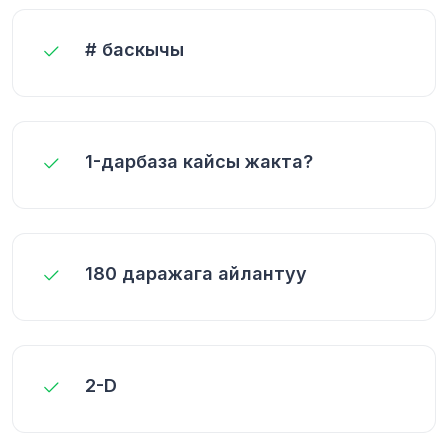
# баскычы
1-дарбаза кайсы жакта?
180 даражага айлантуу
2-D