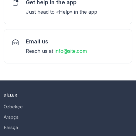
Get help in the app
Just head to «Help» in the app
Email us
Reach us at
info@site.com
DILLER
Özbekçe
Arapça
Farsça