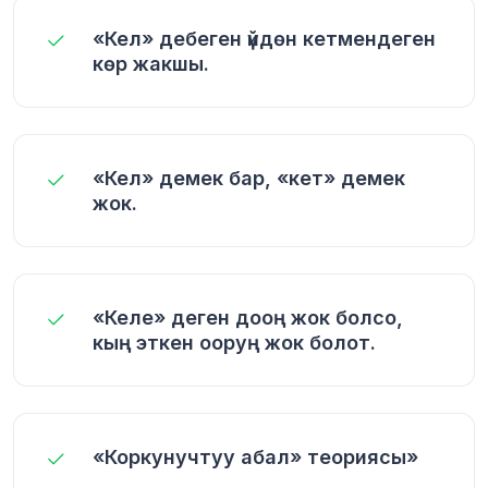
«Кел» дебеген үйдөн кетмендеген
көр жакшы.
«Кел» демек бар, «кет» демек
жок.
«Келе» деген дооң жок болсо,
кың эткен ооруң жок болот.
«Коркунучтуу абал» теориясы»