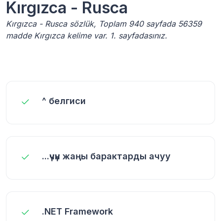
Kırgızca - Rusca
Kırgızca - Rusca sözlük, Toplam 940 sayfada 56359
madde Kırgızca kelime var. 1. sayfadasınız.
^ белгиси
...үчүн жаңы барактарды ачуу
.NET Framework