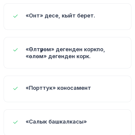
«Онт» десе, кыйт берет.
«Өлтүрөм» дегенден коркпо,
«өлөм» дегенден корк.
«Порттук» коносамент
«Салык башкалкасы»