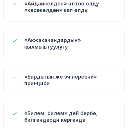
«Айдайкелден» алтоо өлдү,
«керекелден» көп өлдү.
«Акжакачандардын»
кылмыштуулугу
«Бардыгын же эч нерсени»
принциби
«Билем, билем» дей бербе,
билгендерди кергенде.