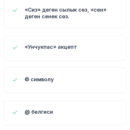
«Сиз» деген сылык сөз, «сен»
деген сенек сөз.
«Унчукпас» акцепт
© символу
@ белгиси