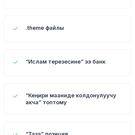
.theme файлы
“Ислам терезесине” ээ банк
“Кеңири мааниде колдонулуучу
акча” топтому
“Таза” позиция