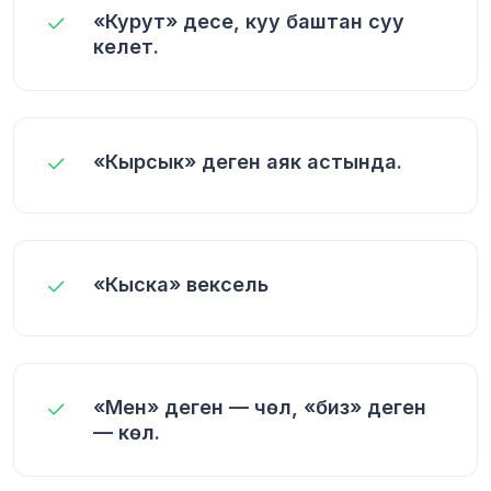
«Курут» десе, куу баштан суу
келет.
«Кырсык» деген аяк астында.
«Кыска» вексель
«Мен» деген — чөл, «биз» деген
— көл.