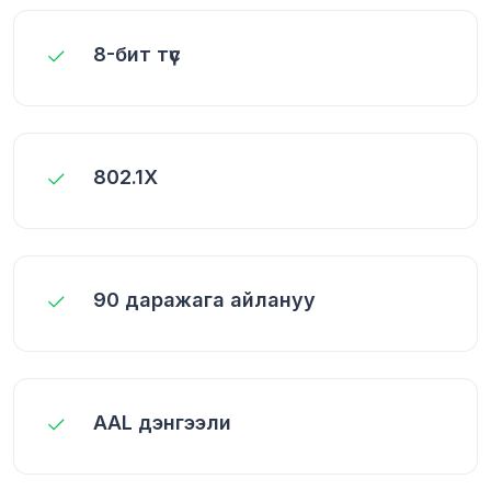
8-бит түс
802.1X
90 даражага айлануу
AAL дэнгээли