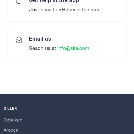
Get help in the app
Just head to «Help» in the app
Email us
Reach us at
info@site.com
DILLER
Özbekçe
Arapça