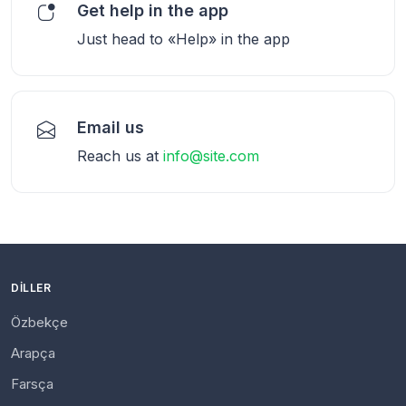
Get help in the app
Just head to «Help» in the app
Email us
Reach us at
info@site.com
DILLER
Özbekçe
Arapça
Farsça