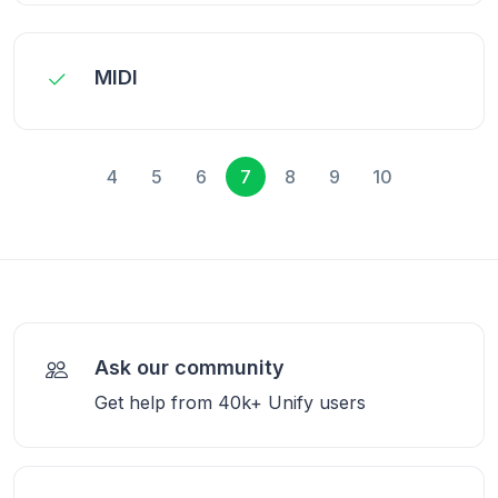
MIDI
4
5
6
7
8
9
10
Ask our community
Get help from 40k+ Unify users