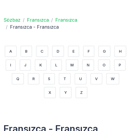
Sözbaz
Fransızca
Fransızca
Fransızca - Fransızca
A
B
C
D
E
F
G
H
I
J
K
L
M
N
O
P
Q
R
S
T
U
V
W
X
Y
Z
Fransızca - Fransızca