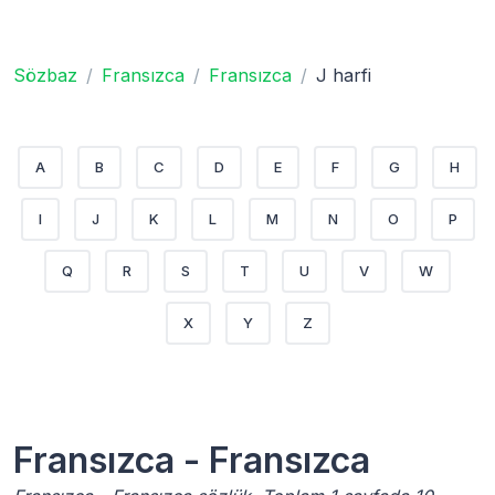
Sözbaz
Fransızca
Fransızca
J harfi
A
B
C
D
E
F
G
H
I
J
K
L
M
N
O
P
Q
R
S
T
U
V
W
X
Y
Z
Fransızca - Fransızca