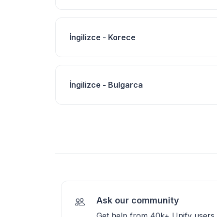
İngilizce - Korece
İngilizce - Bulgarca
Ask our community
Get help from 40k+ Unify users