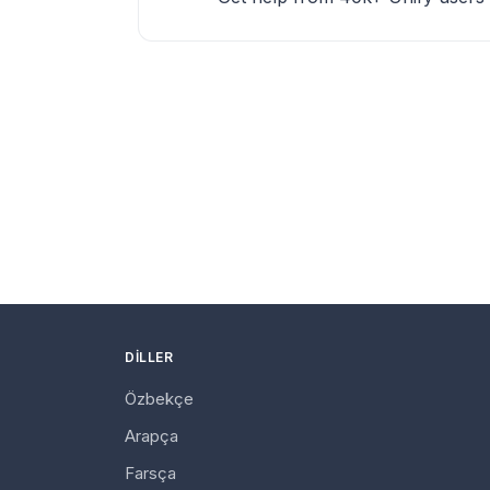
DILLER
Özbekçe
Arapça
Farsça