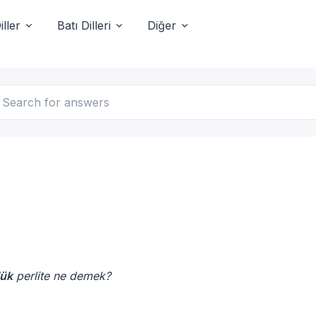
ller
Batı Dilleri
Diğer
lük
perlite ne demek?