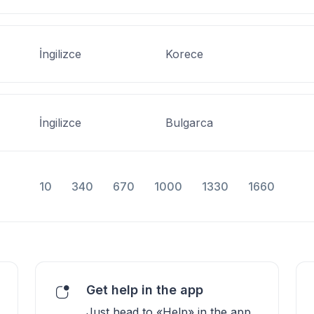
İngilizce
Korece
İngilizce
Bulgarca
10
340
670
1000
1330
1660
Get help in the app
Just head to «Help» in the app