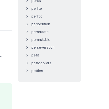
perks
perlite
perlitic
perlocution
permutate
permutable
perseveration
petit
n
petrodollars
petties