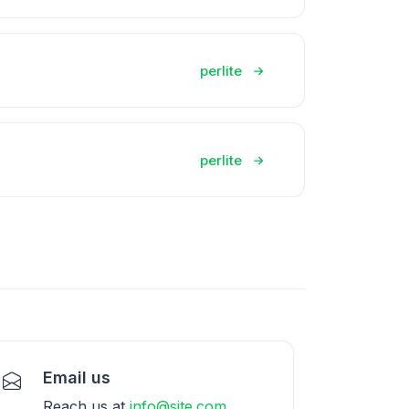
perlite
perlite
Email us
Reach us at
info@site.com