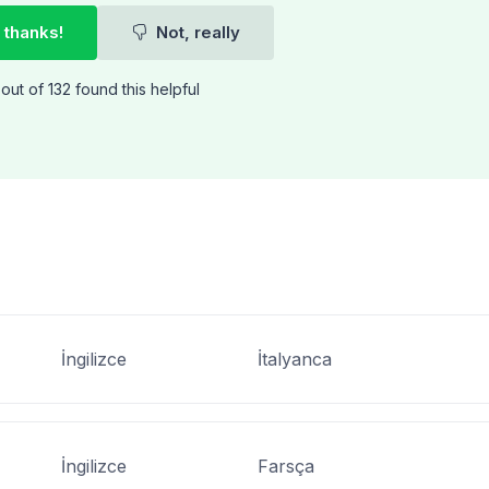
 thanks!
Not, really
out of 132 found this helpful
İngilizce
İtalyanca
İngilizce
Farsça