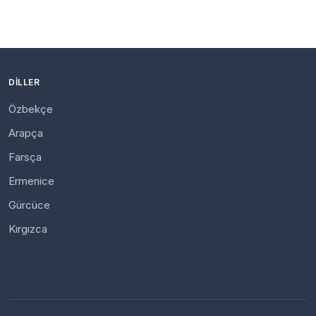
DILLER
Özbekçe
Arapça
Farsça
Ermenice
Gürcüce
Kırgızca