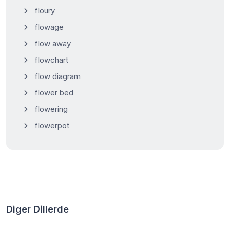
floury
flowage
flow away
flowchart
flow diagram
flower bed
flowering
flowerpot
Diger Dillerde