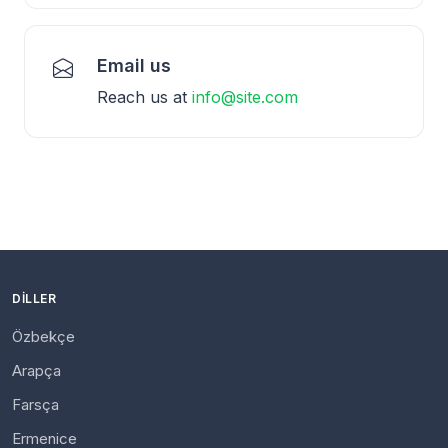
Email us
Reach us at
info@site.com
DILLER
Özbekçe
Arapça
Farsça
Ermenice