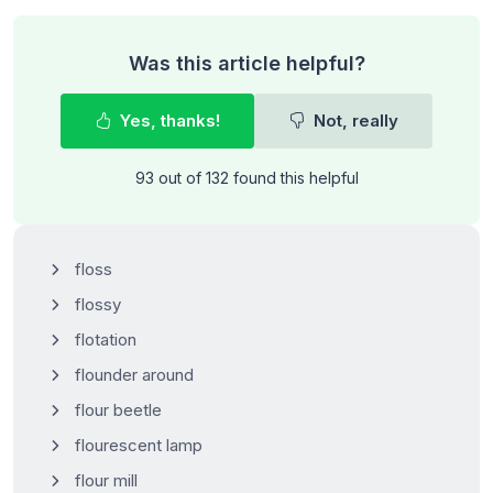
Was this article helpful?
Yes, thanks!
Not, really
93 out of 132 found this helpful
floss
flossy
flotation
flounder around
flour beetle
flourescent lamp
flour mill