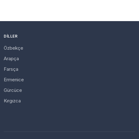
DILLER
Özbekçe
Arapça
Farsça
Ermenice
Gürcüce
Kırgızca