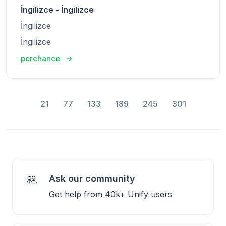
İngilizce - İngilizce
İngilizce
İngilizce
perchance
21
77
133
189
245
301
Ask our community
Get help from 40k+ Unify users