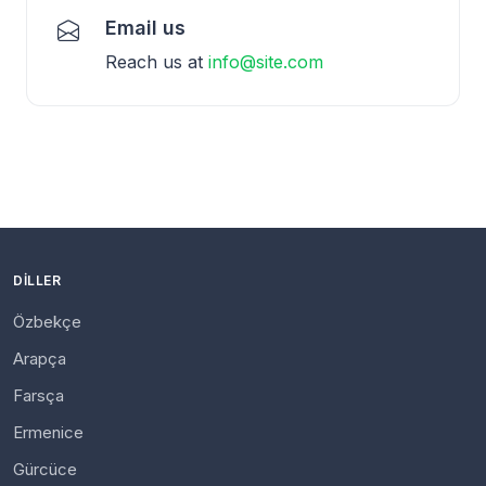
Email us
Reach us at
info@site.com
DILLER
Özbekçe
Arapça
Farsça
Ermenice
Gürcüce