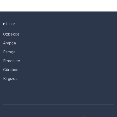
DILLER
Özbekçe
Arapça
Farsça
Ermenice
Gürcüce
Kırgızca