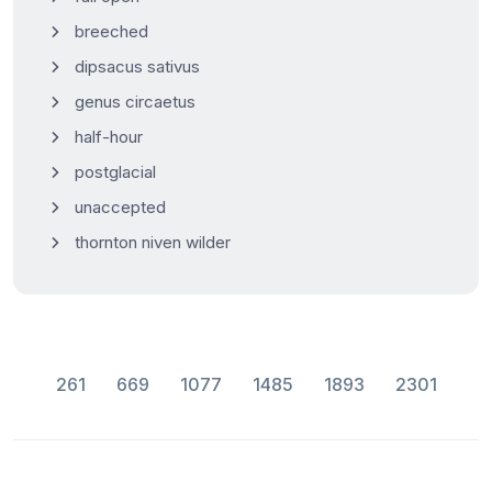
breeched
dipsacus sativus
genus circaetus
half-hour
postglacial
unaccepted
thornton niven wilder
261
669
1077
1485
1893
2301