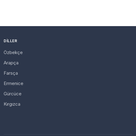
DILLER
Özbekçe
Arapça
Farsça
Ermenice
Gürcüce
Kırgızca