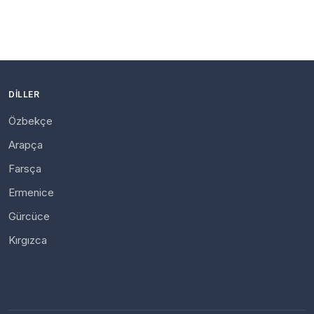
DILLER
Özbekçe
Arapça
Farsça
Ermenice
Gürcüce
Kırgızca