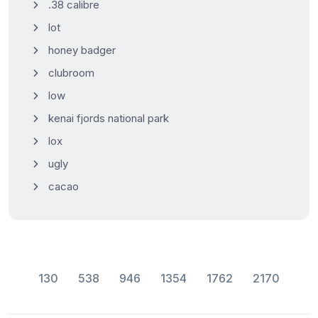
.38 calibre
lot
honey badger
clubroom
low
kenai fjords national park
lox
ugly
cacao
130
538
946
1354
1762
2170