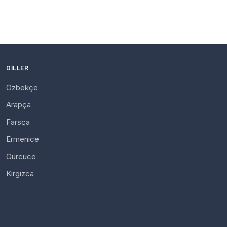
DILLER
Özbekçe
Arapça
Farsça
Ermenice
Gürcüce
Kırgızca