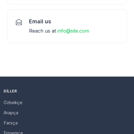
Email us
Reach us at
info@site.com
DILLER
Özbekçe
Arapça
Farsça
Ermenice