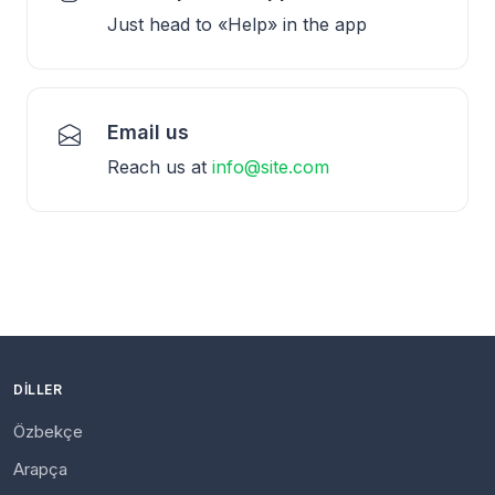
Just head to «Help» in the app
Email us
Reach us at
info@site.com
DILLER
Özbekçe
Arapça