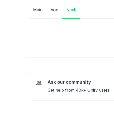
Main
Von
Nach
Ask our community
Get help from 40k+ Unify users