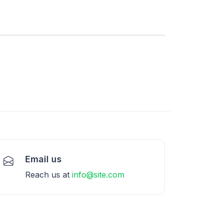
Email us
Reach us at
info@site.com