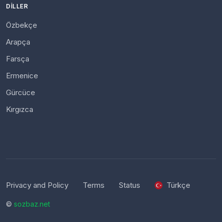
DILLER
Özbekçe
Arapça
Farsça
Ermenice
Gürcüce
Kırgızca
Privacy and Policy
Terms
Status
Türkçe
©
sozbaz.net