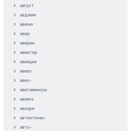
август
авджия
авеню
авер
аверин
авиатор
авиация
авизо
авио-
авитаминоза
авлига
авоари
автентичен
авто-