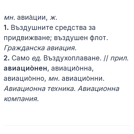
мн.
авиа̀ции,
ж.
1.
Въздушните средства за
придвижване; въздушен флот.
Гражданска авиация.
2.
Само
ед.
Въздухоплаване. //
прил.
авиацио̀нен
, авиацио̀нна,
авиацио̀нно,
мн.
авиацио̀нни.
Авиационна техника. Авиационна
компания.