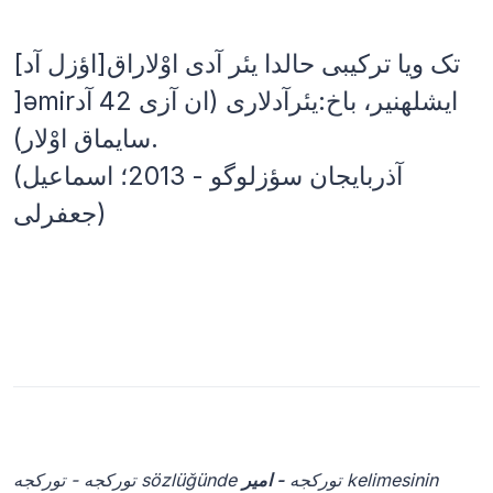
[اؤزل آد]تک ویا ترکیبی حالدا یئر آدی اوْلاراق
]əmirایشلهنیر، باخ:یئرآدلاری (ان آزی 42 آد
سایماق اوْلار).
(آذربایجان سؤزلوگو - 2013؛ اسماعیل
جعفرلی)
- امیر
توركجه - توركجه sözlüğünde توركجه
kelimesinin