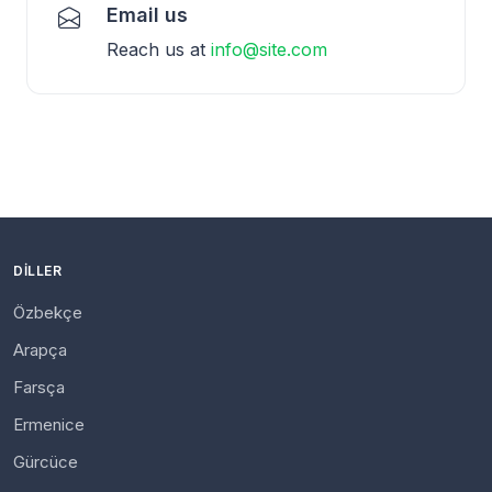
Email us
Reach us at
info@site.com
DILLER
Özbekçe
Arapça
Farsça
Ermenice
Gürcüce