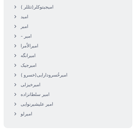
( امیجیتوکلر(تئللر
امید
امیر
- امیر
امیرالاُمرا
امیرجیک
( امیرخُسرودارایی(خسرو
امیرخیزلی
امیر علیشیرنوایی
امیرلو