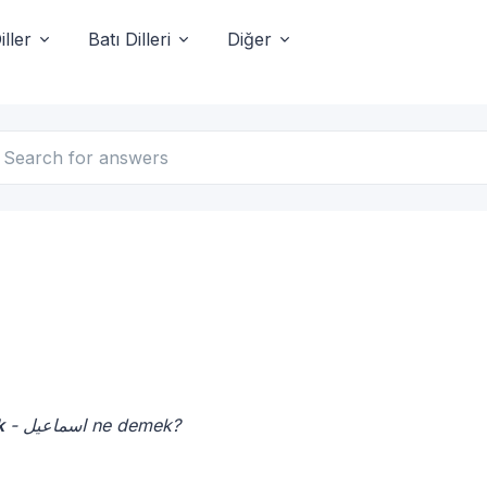
ller
Batı Dilleri
Diğer
- اسماعیل ne demek?
ük