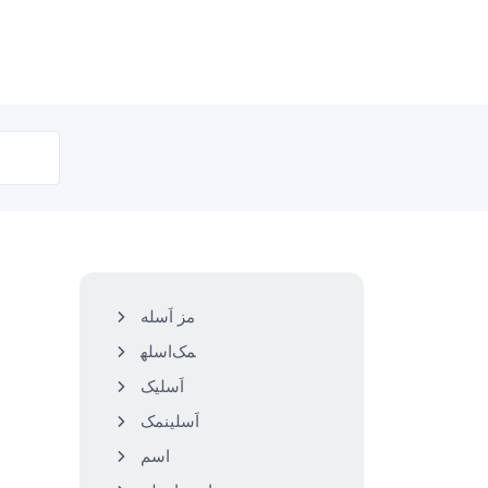
اَسله‎ مز
اسله‎‎مک
اَسلیک
اَسلینمک
اسم