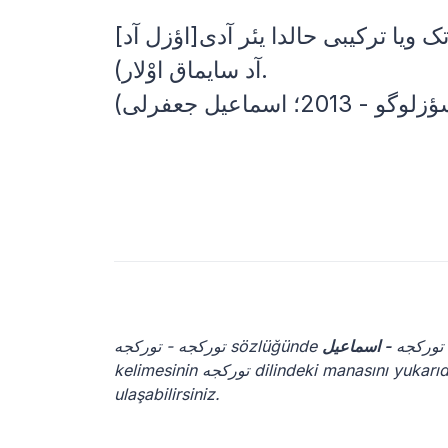
[اؤزل آد]تک ویا ترکیبی حالدا یئر آدی ]ismayılاوْلاراق ایشلهنیر، باخ:یئرآدلاری (ان آزی 12
آد سایماق اوْلار).
توركجه - توركجه sözlüğünde توركجه
- اسماعیل
kelimesinin توركجه dilindeki manasını yukarıda okuyabilirsiniz. - اسماعیل diğer dillerde anlamlarına aşağıdan
ulaşabilirsiniz.