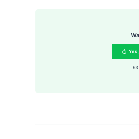
Was
Yes,
93 