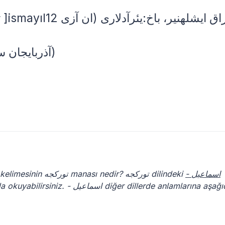
(آذربایجان سؤزلوگو - 2013؛ اسماعیل جعفرلی)
- اسماعیل
kelimesinin توركجه manası nedir? توركجه dilindeki