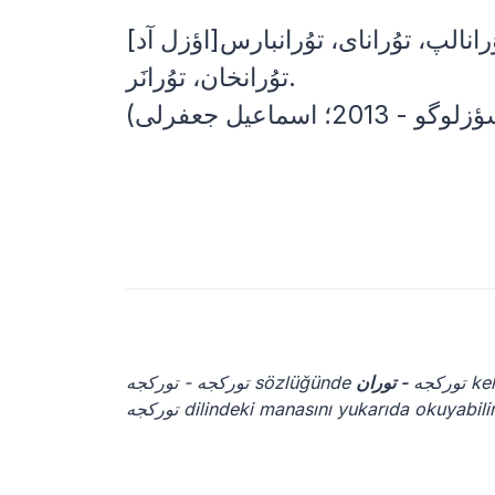
[اؤزل آد]اینسان آدی: توُرانالپ، توُرانای، توُرانبارس، ]turanتوُرانبای، توُرانبوُغا، توُرانتیموُر،
توُرانخان، توُرانَر.
توركجه - توركجه sözlüğünde توركجه
- توران