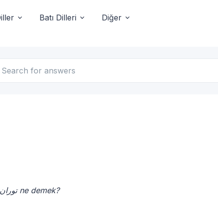
ller
Batı Dilleri
Diğer
- توران ne demek?