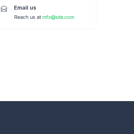
Email us
Reach us at
info@site.com