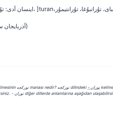
(آذربایجان سؤزلوگو - 2013؛ اسماعیل جعفرلی)
kelimesinin توركجه manası nedir? توركجه dilindeki
- توران
kelime
توركجه dilindeki manasını yukarıda okuyabilirsiniz. - توران diğer dillerde anlamlarına aşağıdan ulaşabil