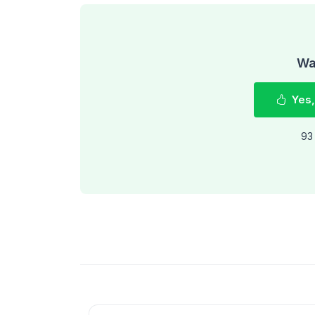
Was
Yes,
93 