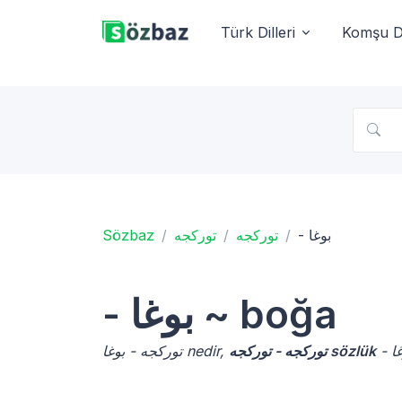
Türk Dilleri
Komşu Di
Sözbaz
توركجه
توركجه
- بوغا
- بوغا ~ boğa
توركجه - توركجه sözlük
توركجه - بوغا nedir,