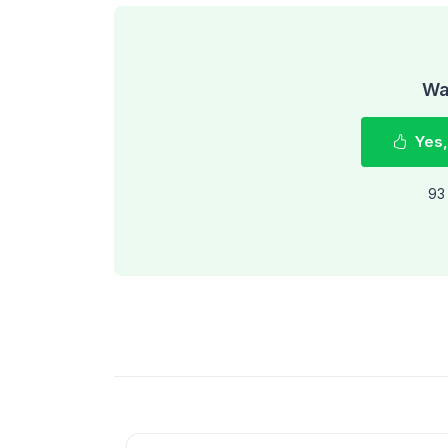
Was
Yes,
93 