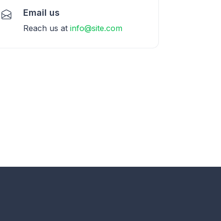
Email us
Reach us at
info@site.com