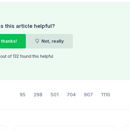
 this article helpful?
 thanks!
Not, really
out of 132 found this helpful
95
298
501
704
907
1110