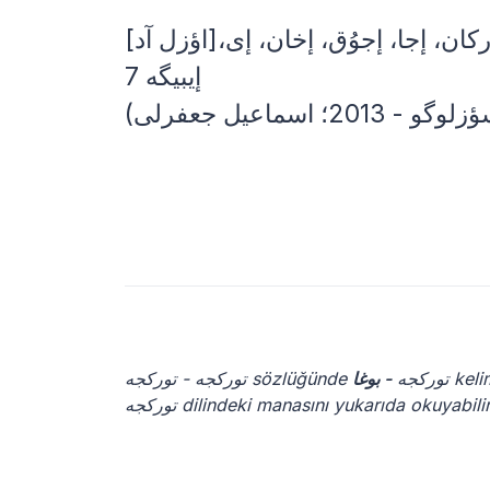
[اؤزل آد]اینسانآدی:إتاش، إتیگین، إتوُر گَرای، ].. إتیموُر، إبگ، إتارکان، إجا، إجوُق، إخان، إی،
إیبیگه 7
توركجه - توركجه sözlüğünde توركجه
- بوغا