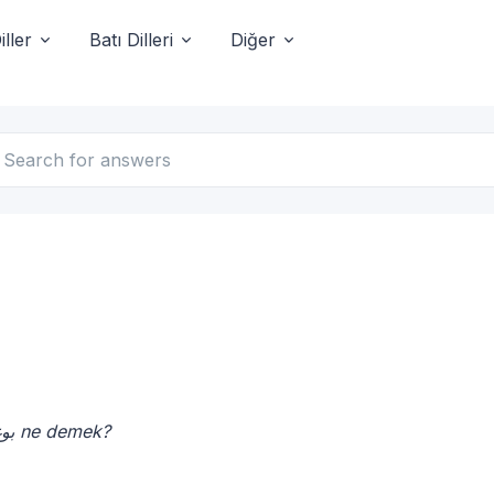
ller
Batı Dilleri
Diğer
- بوغا ne demek?