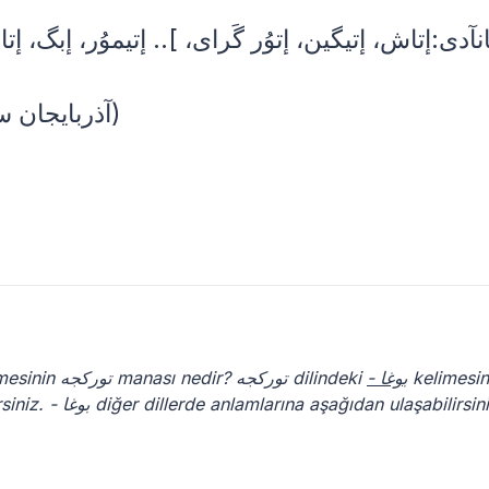
(آذربایجان سؤزلوگو - 2013؛ اسماعیل جعفرلی)
kelimesinin توركجه manası nedir? توركجه dilindeki
- بوغا
kelimesin
توركجه dilindeki manasını yukarıda okuyabilirsiniz. - بوغا diğer dillerde anlamlarına aşağıdan ulaşabilirs