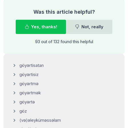
Was this article helpful?
Yes, thanks!
Not, really
93 out of 132 found this helpful
göyərtisatan
göyərtisiz
göyərtmə
göyərtmək
göyərtə
göz
(və)əleyküməssəlam