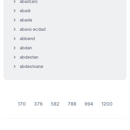
abad(an)
abadi
abadə
abavü əcdad
abbənd
abdan
abdəstan
abdəstxanə
170
376
582
788
994
1200