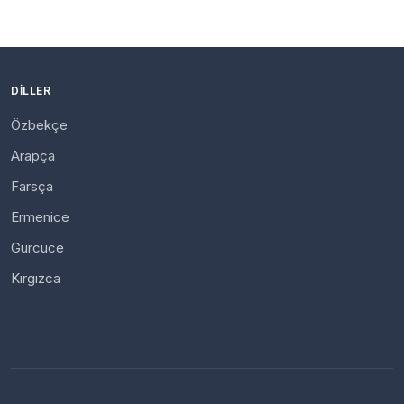
DILLER
Özbekçe
Arapça
Farsça
Ermenice
Gürcüce
Kırgızca