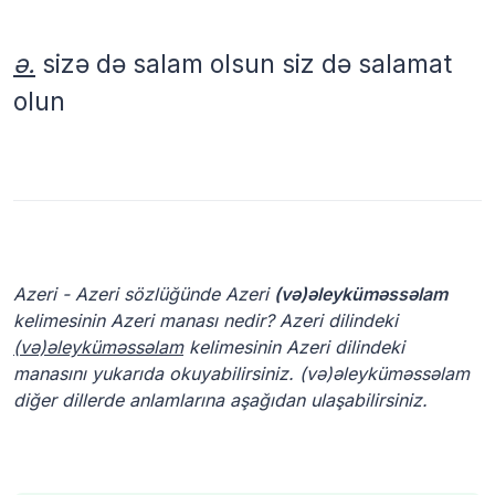
ə.
sizə də salam olsun siz də salamat
olun
Azeri - Azeri sözlüğünde Azeri
(və)əleyküməssəlam
kelimesinin Azeri manası nedir? Azeri dilindeki
(və)əleyküməssəlam
kelimesinin Azeri dilindeki
manasını yukarıda okuyabilirsiniz. (və)əleyküməssəlam
diğer dillerde anlamlarına aşağıdan ulaşabilirsiniz.