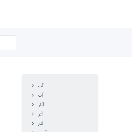
آب
آت
آثار
آثر
آثم