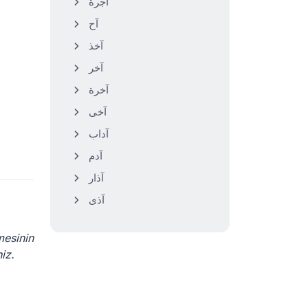
آجرة
آح
آخذ
آخر
آخرة
آخى
آداب
آدم
آذار
آذى
mesinin
rsiniz.