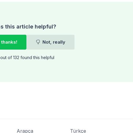
 this article helpful?
 thanks!
Not, really
out of 132 found this helpful
Arapça
Türkçe