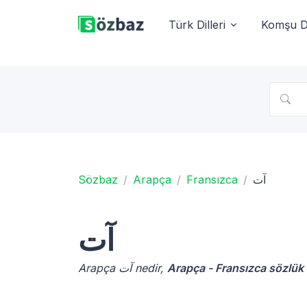
Türk Dilleri
Komşu Di
Sözbaz
Arapça
Fransızca
آت
آت
Arapça آت nedir,
Arapça - Fransızca sözlük