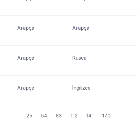
Arapça
Arapça
Arapça
Rusca
Arapça
İngilizce
25
54
83
112
141
170