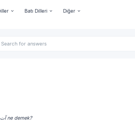
ller
Batı Dilleri
Diğer
آت ne demek?