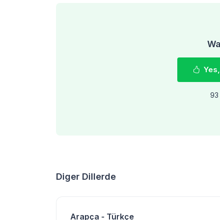
Was
Yes,
93 
Diger Dillerde
Arapça - Türkçe