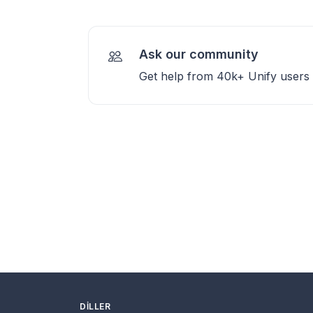
Ask our community
Get help from 40k+ Unify users
DILLER