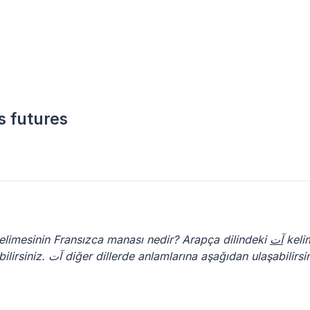
rations futures
limesinin Fransızca manası nedir? Arapça dilindeki
آت
keli
Fransızca dilindeki manasını yukarıda okuyabilirsiniz. آت diğer dillerde anlamlarına aşağıdan ulaşabili