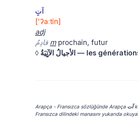
آتٍ
['ʔaːtin]
adj
قادِمٌ
m
prochain, futur
◊
الأجيالُ الآتٍِيَةُ — les géné
Arapça - Fransızca sözlüğünde Arapça
آت
ke