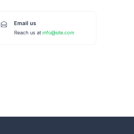
Email us
Reach us at
info@site.com