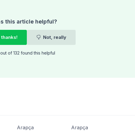
 this article helpful?
 thanks!
Not, really
out of 132 found this helpful
Arapça
Arapça