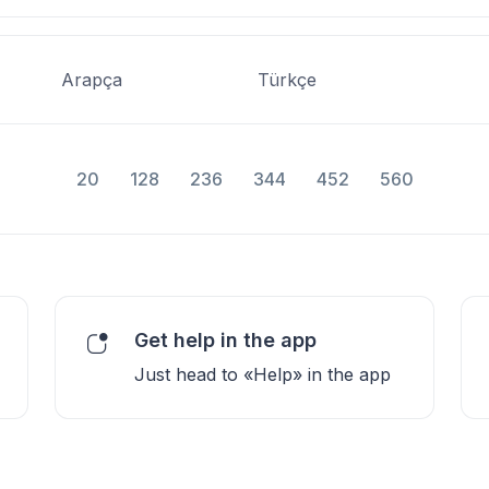
Arapça
Türkçe
20
128
236
344
452
560
Get help in the app
Just head to «Help» in the app