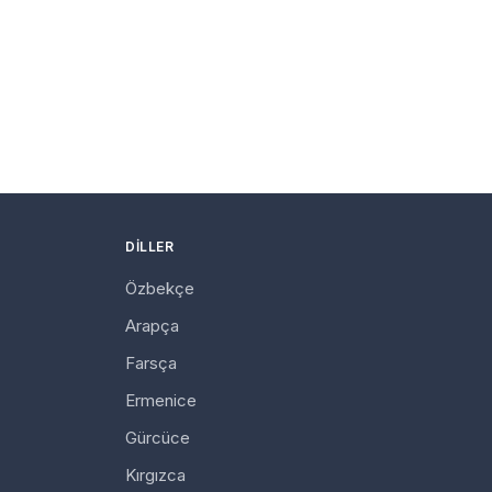
DILLER
Özbekçe
Arapça
Farsça
Ermenice
Gürcüce
Kırgızca