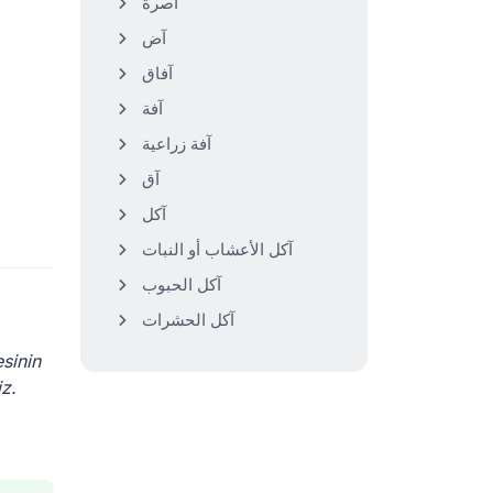
آصرة
آض
آفاق
آفة
آفة زراعية
آق
آكل
آكل الأعشاب أو النبات
آكل الحبوب
آكل الحشرات
sinin
iniz.