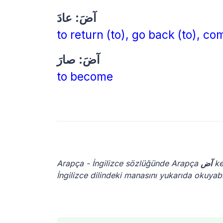
آضَ: عادَ
to return (to), go back (to), co
آضَ: صارَ
to become
Arapça - İngilizce sözlüğünde Arapça
آض
ke