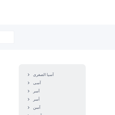
آسيا الصغرى
آسى
آسر
أسر
آسن