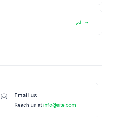
آض
Email us
Reach us at
info@site.com