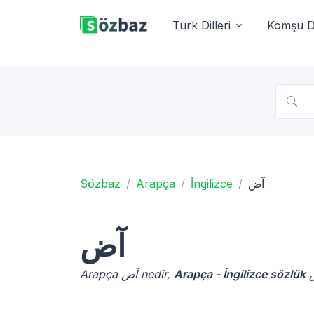
Türk Dilleri
Komşu Di
Sözbaz
Arapça
İngilizce
آض
آض
Arapça آض nedir,
Arapça - İngilizce sözlük