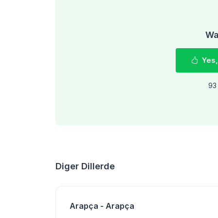
Was
Yes,
93 
Diger Dillerde
Arapça - Arapça