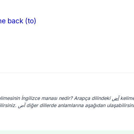
me back (to)
limesinin İngilizce manası nedir? Arapça dilindeki
آض
kelime
İngilizce dilindeki manasını yukarıda okuyabilirsiniz. آض diğer dillerde anlamlarına aşağıdan ulaşabilirs