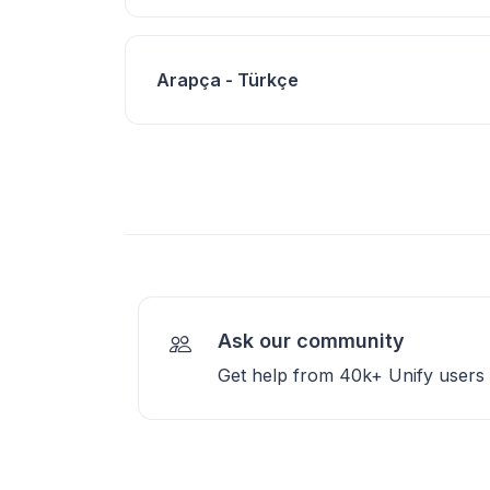
Arapça - Türkçe
Ask our community
Get help from 40k+ Unify users