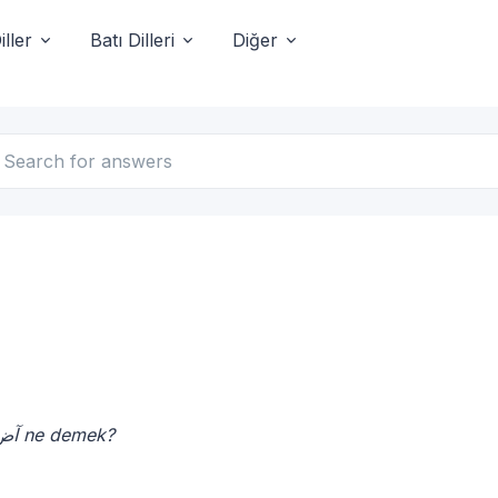
ller
Batı Dilleri
Diğer
آض ne demek?