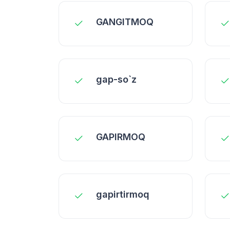
GANGITMOQ
gap-so`z
GAPIRMOQ
gapirtirmoq