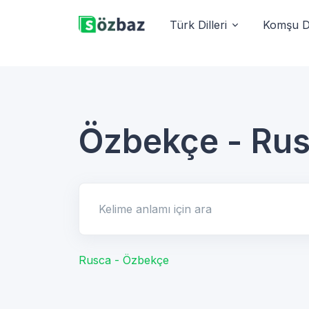
Türk Dilleri
Komşu Di
Özbekçe - Ru
Kelime anlamı için ara
Rusca - Özbekçe