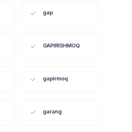
gap
GAPIRISHMOQ
gapirmoq
garang