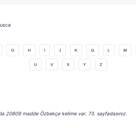
Rusca
G
H
I
J
K
Q
L
M
U
V
X
Y
Z
da 20809 madde Özbekçe kelime var. 73. sayfadasınız.