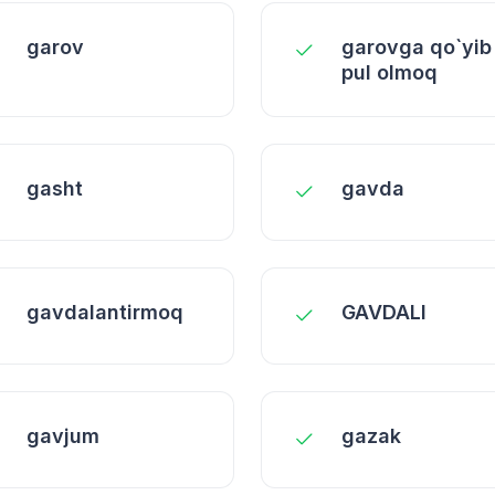
garov
garovga qo`yib
pul olmoq
gasht
gavda
gavdalantirmoq
GAVDALI
gavjum
gazak