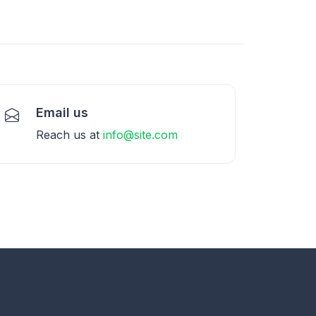
Email us
Reach us at
info@site.com