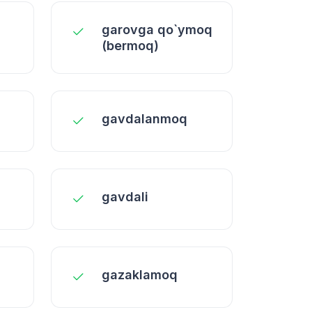
garovga qo`ymoq
(bermoq)
gavdalanmoq
gavdali
gazaklamoq