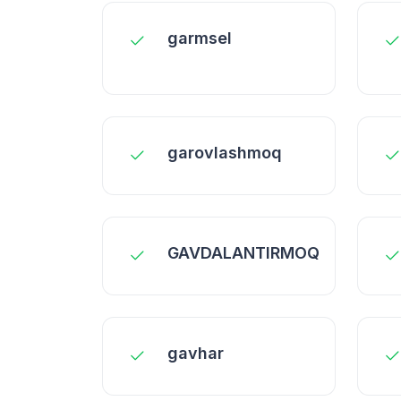
garmsel
garovlashmoq
GAVDALANTIRMOQ
gavhar