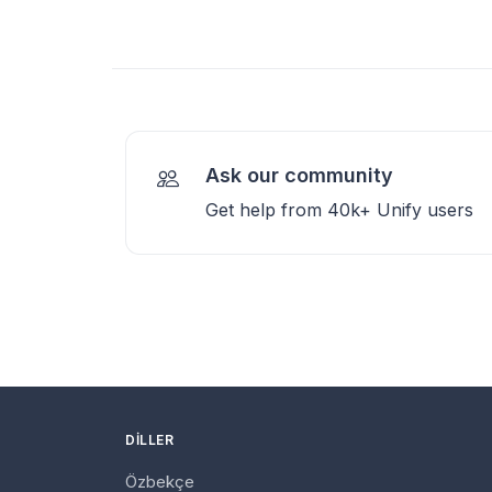
Ask our community
Get help from 40k+ Unify users
DILLER
Özbekçe