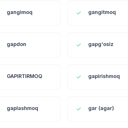
gangimoq
gangitmoq
gapdon
gapg'osiz
GAPIRTIRMOQ
gapirishmoq
gaplashmoq
gar (agar)