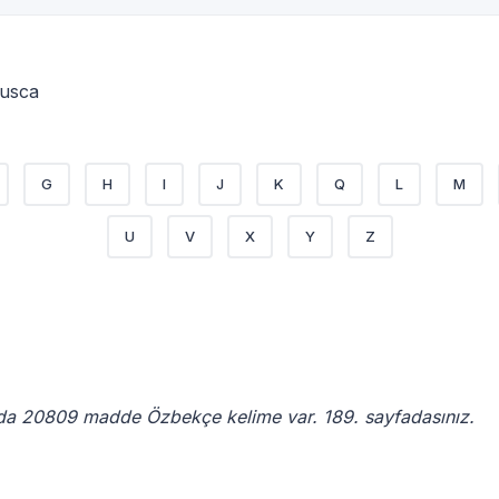
Rusca
G
H
I
J
K
Q
L
M
U
V
X
Y
Z
da 20809 madde Özbekçe kelime var. 189. sayfadasınız.