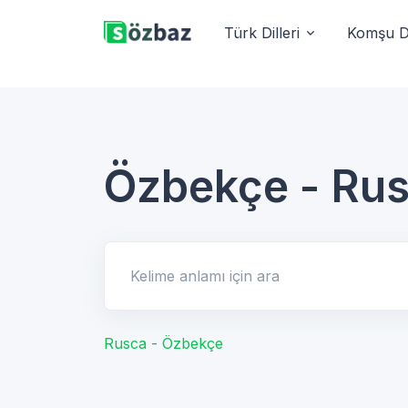
Türk Dilleri
Komşu Di
Özbekçe - Ru
Kelime anlamı için ara
Rusca - Özbekçe