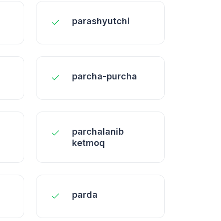
parashyutchi
parcha-purcha
parchalanib
ketmoq
parda