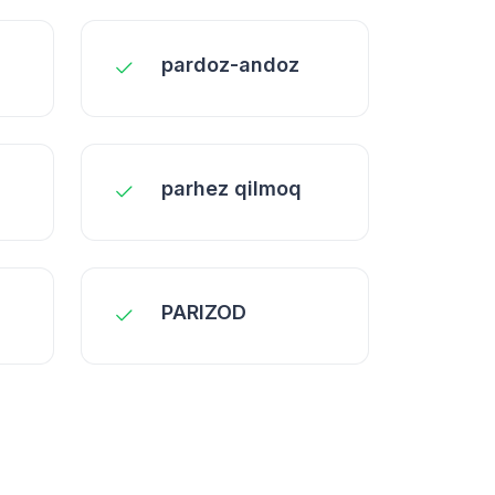
pardoz-andoz
parhez qilmoq
PARIZOD