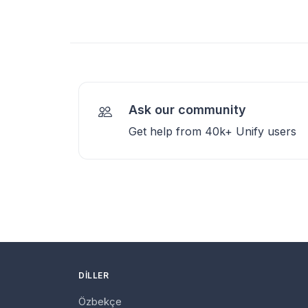
Ask our community
Get help from 40k+ Unify users
DILLER
Özbekçe