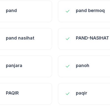
pand
pand bermoq
pand nasihat
PAND-NASIHAT
panjara
panoh
PAQIR
paqir