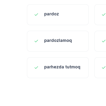
pardoz
pardozlamoq
parhezda tutmoq