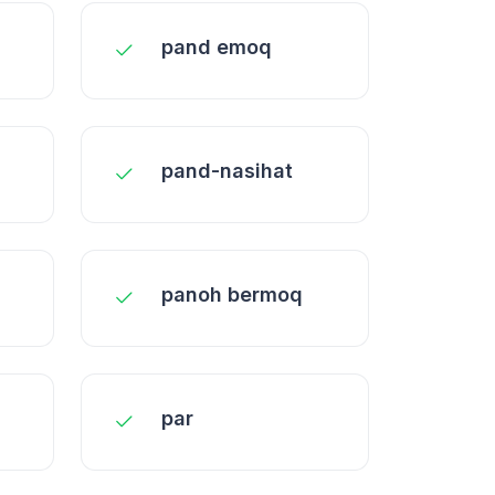
pand emoq
pand-nasihat
panoh bermoq
par