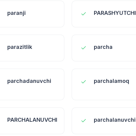
paranji
PARASHYUTCHI
parazitlik
parcha
parchadanuvchi
parchalamoq
PARCHALANUVCHI
parchalanuvchi