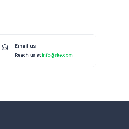
Email us
Reach us at
info@site.com