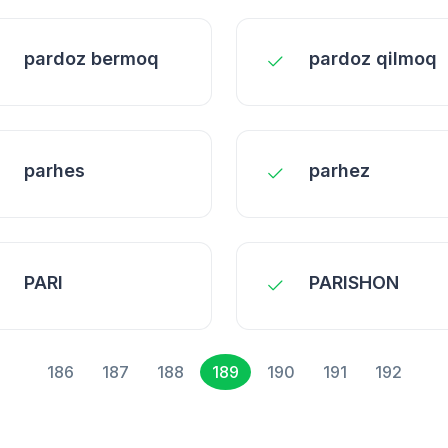
pardoz bermoq
pardoz qilmoq
parhes
parhez
PARI
PARISHON
186
187
188
189
190
191
192