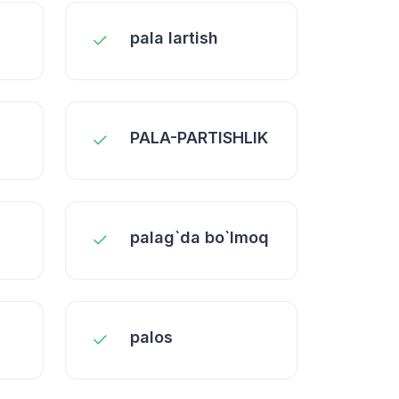
pala lartish
PALA-PARTISHLIK
palag`da bo`lmoq
palos