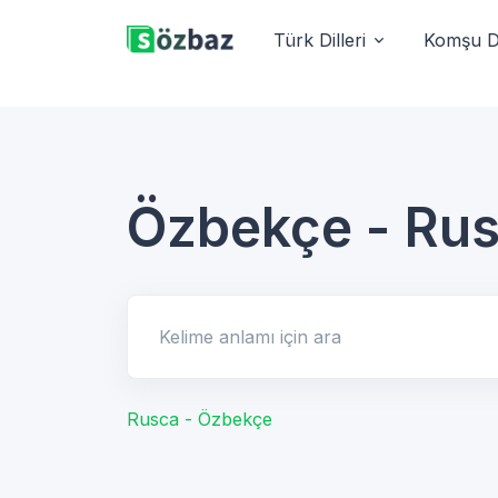
Türk Dilleri
Komşu Di
Özbekçe - Ru
Kelime anlamı için ara
Rusca - Özbekçe