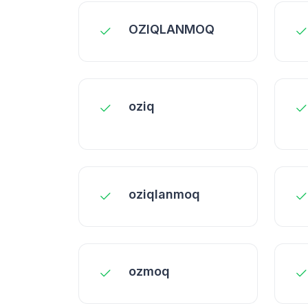
OZIQLANMOQ
oziq
oziqlanmoq
ozmoq