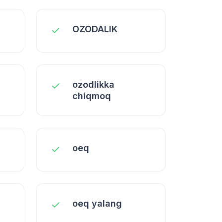
OZODALIK
ozodlikka
chiqmoq
oеq
oеq yalang