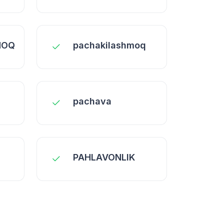
MOQ
pachakilashmoq
pachava
PAHLAVONLIK