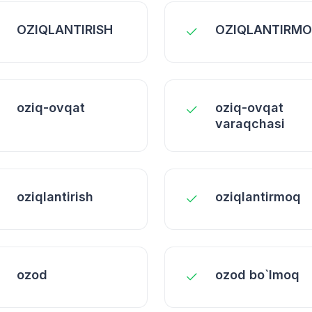
OZIQLANTIRISH
OZIQLANTIRM
oziq-ovqat
oziq-ovqat
varaqchasi
oziqlantirish
oziqlantirmoq
ozod
ozod bo`lmoq