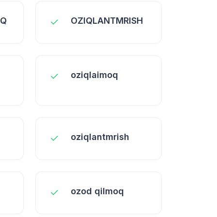
OQ
OZIQLANTMRISH
oziqlaimoq
oziqlantmrish
ozod qilmoq