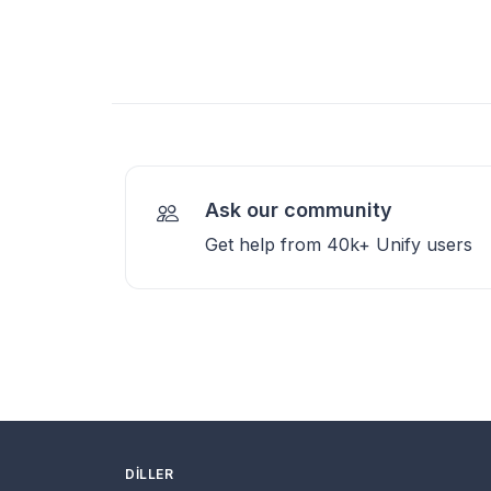
Ask our community
Get help from 40k+ Unify users
DILLER