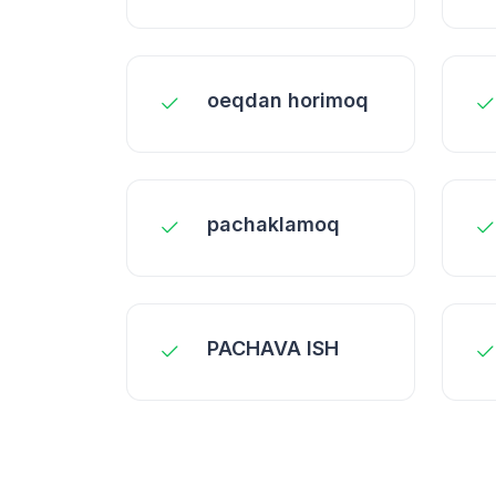
oеqdan horimoq
pachaklamoq
PACHAVA ISH