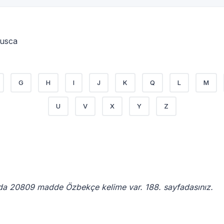
Rusca
G
H
I
J
K
Q
L
M
U
V
X
Y
Z
da 20809 madde Özbekçe kelime var. 188. sayfadasınız.