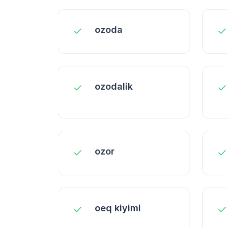
ozoda
ozodalik
ozor
oеq kiyimi