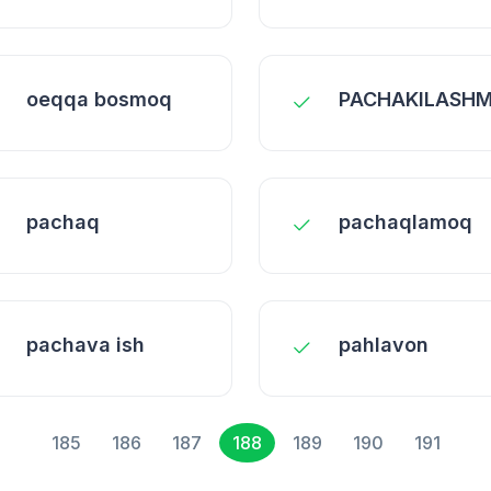
oеqqa bosmoq
PACHAKILASH
pachaq
pachaqlamoq
pachava ish
pahlavon
185
186
187
188
189
190
191