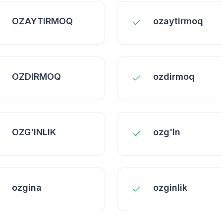
OZAYTIRMOQ
ozaytirmoq
OZDIRMOQ
ozdirmoq
OZG'INLIK
ozg'in
ozgina
ozginlik