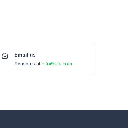
Email us
Reach us at
info@site.com