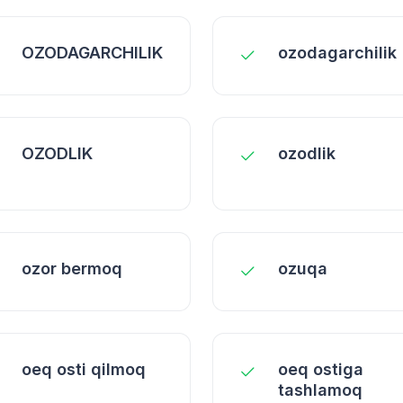
OZODAGARCHILIK
ozodagarchilik
OZODLIK
ozodlik
ozor bermoq
ozuqa
oеq osti qilmoq
oеq ostiga
tashlamoq