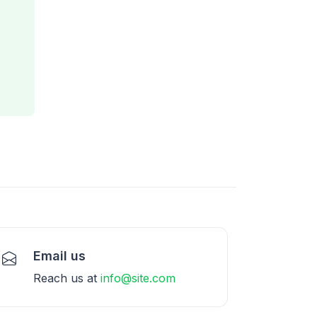
Email us
Reach us at
info@site.com