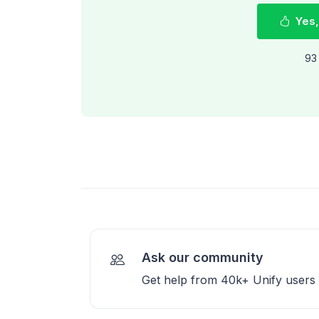
Yes,
93 
Ask our community
Get help from 40k+ Unify users