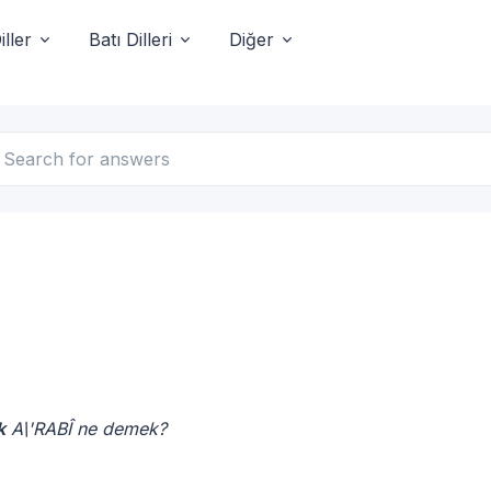
ller
Batı Dilleri
Diğer
k
A\'RABÎ ne demek?