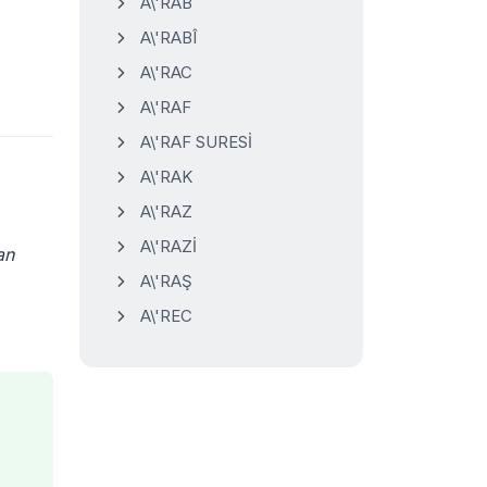
A\'RAB
A\'RABÎ
A\'RAC
A\'RAF
A\'RAF SURESİ
A\'RAK
A\'RAZ
A\'RAZİ
an
A\'RAŞ
A\'REC