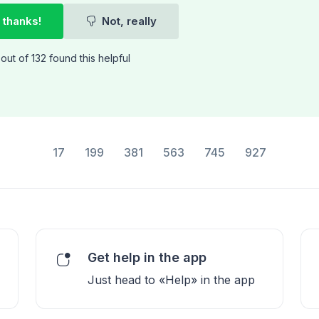
 thanks!
Not, really
out of 132 found this helpful
17
199
381
563
745
927
Get help in the app
Just head to «Help» in the app