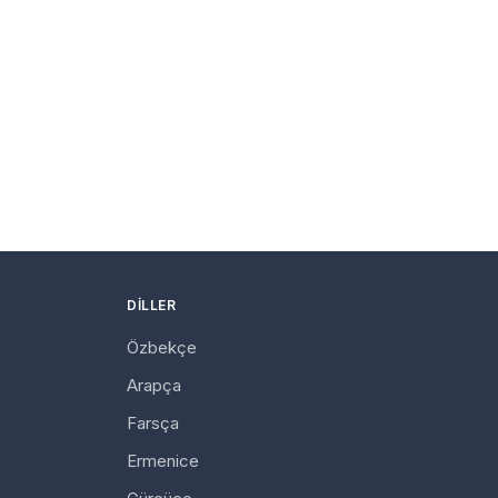
DILLER
Özbekçe
Arapça
Farsça
Ermenice