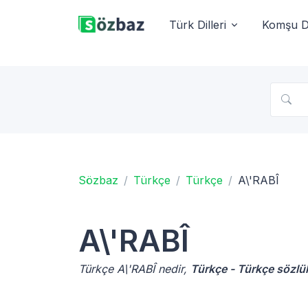
Türk Dilleri
Komşu Di
Sözbaz
Türkçe
Türkçe
A\'RABÎ
A\'RABÎ
Türkçe A\'RABÎ nedir,
Türkçe - Türkçe sözlü