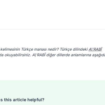
kelimesinin Türkçe manası nedir? Türkçe dilindeki
A\'RABÎ
da okuyabilirsiniz. A\'RABÎ diğer dillerde anlamlarına aşağıd
 this article helpful?