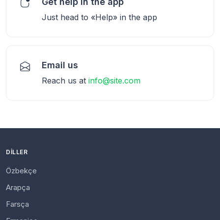
Get help in the app
Just head to «Help» in the app
Email us
Reach us at
info@site.com
DILLER
Özbekçe
Arapça
Farsça