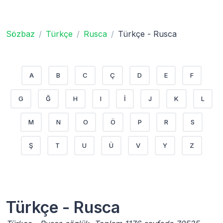
Sözbaz
Türkçe
Rusca
Türkçe - Rusca
A
B
C
Ç
D
E
F
G
Ğ
H
I
İ
J
K
L
M
N
O
Ö
P
R
S
Ş
T
U
Ü
V
Y
Z
Türkçe - Rusca