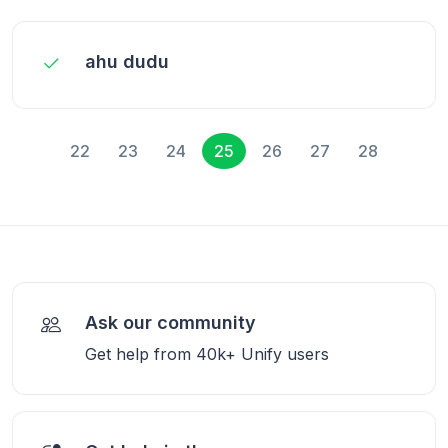
ahu dudu
22
23
24
25
26
27
28
Ask our community
Get help from 40k+ Unify users