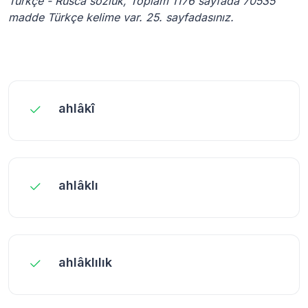
Türkçe - Rusca sözlük, Toplam 1176 sayfada 70535
madde Türkçe kelime var. 25. sayfadasınız.
ahlâkî
ahlâklı
ahlâklılık