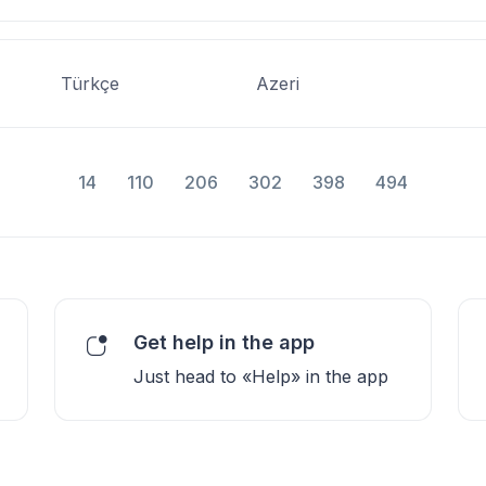
Türkçe
Azeri
14
110
206
302
398
494
Get help in the app
Just head to «Help» in the app