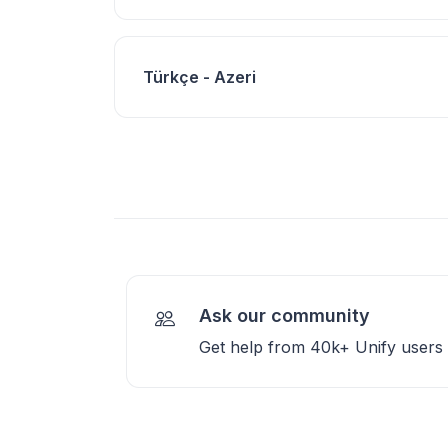
Türkçe - Azeri
Ask our community
Get help from 40k+ Unify users