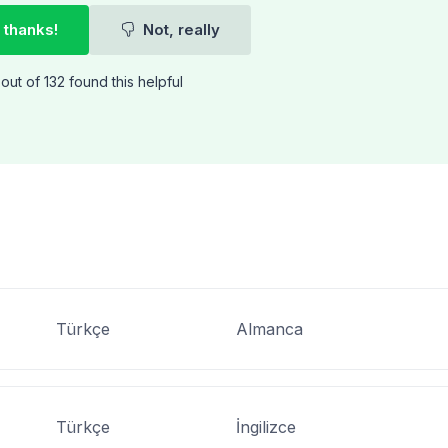
 thanks!
Not, really
out of 132 found this helpful
Türkçe
Almanca
Türkçe
İngilizce