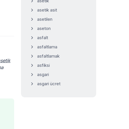
asetik
asetik asit
asetilen
aseton
asfalt
asfaltlama
asfaltlamak
setik
asfiksi
na
asgari
asgari ücret