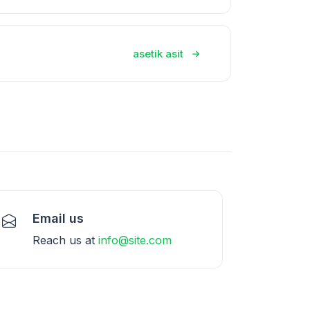
asetik asit
Email us
Reach us at
info@site.com