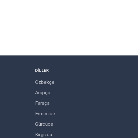
DILLER
Özbekçe
Arapça
Farsça
Ermenice
Gürcüce
Kırgızca